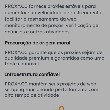
Reino Unido
PROXY.CC fornece proxies estáveis ​​para
Русский
aumentar sua velocidade de rastreamento,
facilitar o rastreamento da web,
Brasil
हिंदी
monitoramento de preços, verificação de
anúncios e outras atividades.
Rússia
Português
Procuração de origem moral
Mais integrações
PROXY.CC garante que os proxies sejam de
qualidade premium e garantidos como uma
fonte confiável
Infraestrutura confiável
PROXY.CC mantém seus projetos de web
scraping funcionando perfeitamente com
alto tempo de atividade