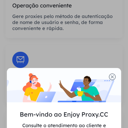
Operação conveniente
Gere proxies pelo método de autenticação
de nome de usuário e senha, de forma
conveniente e rápida.
Sessões Ilimitadas
Não há limite para o número de usos ou
frequências de invocação dos proxies.
Bem-vindo ao Enjoy Proxy.CC
Consulte o atendimento ao cliente e