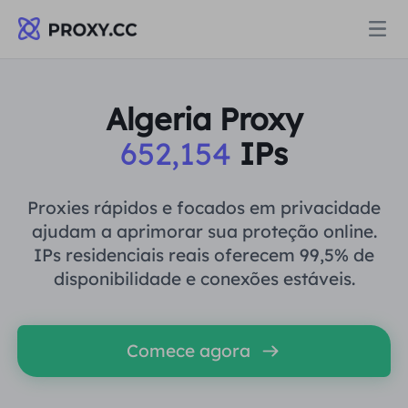
Proxies
Algeria Proxy
652,154
IPs
PROCURAÇÃO RESIDENCIAL
Preços
Procuração Residencial
Proxies rápidos e focados em privacidade
PROCURAÇÃO RESIDENCIAL
ajudam a aprimorar sua proteção online.
Data for AI
IPs residenciais reais oferecem 99,5% de
Proxy residencial estático
Procuração Residencial
$0.8
/GB
disponibilidade e conexões estáveis.
Soluções
Proxy Residencial Ilimitado
Proxy residencial estático
$0.28
/IP/Dia
Comece agora
POR CASO DE USO
Recursos
Agente de data center estático
Proxy Residencial Ilimitado
$69.62
/Dia
Pesquisa de mercado