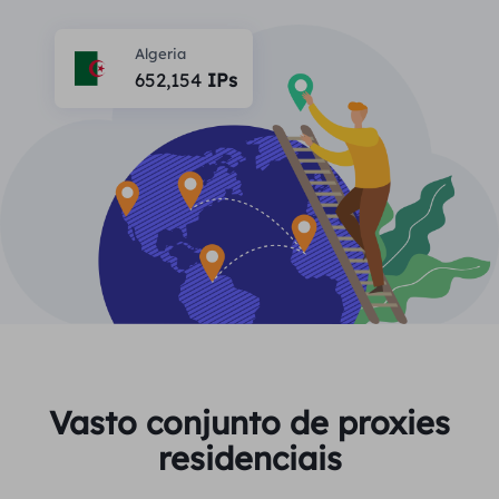
PARCEIROS
Proxy ISP de longa duração
Aprender
Agente de data center estático
Algeria
$0.2
/IP/dia
Proteção da marca
652,154
IPs
Programa de afiliados
AJUDA
Proxy ISP de longa duração
$1.4
/GB
Português
Monitoramento de SEO
Parceiros
Perguntas frequentes
中文
FERRAMENTAS GRATUITAS
Aproveitar
77% de desconto
e aja agora!
Verificação de anúncios
Blogue
Residencial $0/GB
$0/dia ilimitado
Verificador de proxy
English
Raspagem e rastreamento da Web
Guia do usuário
Việt Nam
Lista de proxy grátis
Ver tudo
INTEGRAÇÕES
Conecte-se
Inscrever-se
Deutsch
LOCAIS
Vasto conjunto de proxies
Mais integrações
residenciais
Estados Unidos
Indonesia