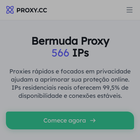
Proxies
Bermuda Proxy
566
IPs
PROCURAÇÃO RESIDENCIAL
Preços
Procuração Residencial
Proxies rápidos e focados em privacidade
PROCURAÇÃO RESIDENCIAL
ajudam a aprimorar sua proteção online.
Data for AI
IPs residenciais reais oferecem 99,5% de
Proxy residencial estático
Procuração Residencial
$0.8
/GB
disponibilidade e conexões estáveis.
Soluções
Proxy Residencial Ilimitado
Proxy residencial estático
$0.28
/IP/Dia
Comece agora
POR CASO DE USO
Recursos
Agente de data center estático
Proxy Residencial Ilimitado
$69.62
/Dia
Pesquisa de mercado