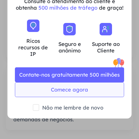
Consulte o atendimento ao cliente e
obtenha
500 milhões de tráfego
de graça!
Ricos recursos de IP residencial
Garantimos que nossos recursos de proxy
IP sejam estáveis ​​e confiáveis ​​e nos
Ricos
esforçamos constantemente para expandir
Seguro e
Suporte ao
recursos de
o pool de proxy atual para atender às
anônimo
Cliente
IP
necessidades de cada cliente.
Contate-nos gratuitamente 500 milhões
Comece agora
Estável e Eficiente
Não me lembre de novo
Largura de banda abundante atende às
demandas de negócios.