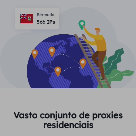
PARCEIROS
Proxy ISP de longa duração
Aprender
Agente de data center estático
Bermuda
$0.2
/IP/dia
Proteção da marca
566
IPs
Programa de afiliados
AJUDA
Proxy ISP de longa duração
$1.4
/GB
Português
Monitoramento de SEO
Parceiros
Perguntas frequentes
中文
FERRAMENTAS GRATUITAS
Aproveitar
77% de desconto
e aja agora!
Verificação de anúncios
Blogue
Residencial $0/GB
$0/dia ilimitado
Verificador de proxy
English
Raspagem e rastreamento da Web
Guia do usuário
Việt Nam
Lista de proxy grátis
Ver tudo
INTEGRAÇÕES
Conecte-se
Inscrever-se
Deutsch
LOCAIS
Vasto conjunto de proxies
Mais integrações
residenciais
Estados Unidos
Indonesia