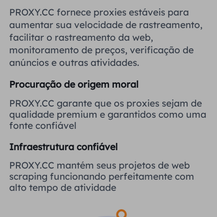
Reino Unido
PROXY.CC fornece proxies estáveis ​​para
Русский
aumentar sua velocidade de rastreamento,
facilitar o rastreamento da web,
Brasil
हिंदी
monitoramento de preços, verificação de
anúncios e outras atividades.
Rússia
Português
Procuração de origem moral
Mais integrações
PROXY.CC garante que os proxies sejam de
qualidade premium e garantidos como uma
fonte confiável
Infraestrutura confiável
PROXY.CC mantém seus projetos de web
scraping funcionando perfeitamente com
alto tempo de atividade