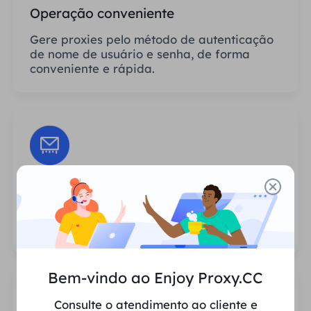
Operação conveniente
Gere proxies pelo método de autenticação
de nome de usuário e senha, de forma
conveniente e rápida.
Sessões Ilimitadas
Não há limite para o número de usos ou
frequências de invocação dos proxies.
Bem-vindo ao Enjoy Proxy.CC
Consulte o atendimento ao cliente e