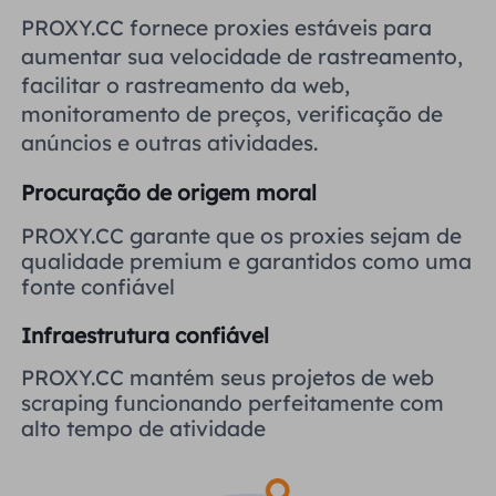
Reino Unido
PROXY.CC fornece proxies estáveis ​​para
Русский
aumentar sua velocidade de rastreamento,
facilitar o rastreamento da web,
Brasil
हिंदी
monitoramento de preços, verificação de
anúncios e outras atividades.
Rússia
Português
Procuração de origem moral
Mais integrações
PROXY.CC garante que os proxies sejam de
qualidade premium e garantidos como uma
fonte confiável
Infraestrutura confiável
PROXY.CC mantém seus projetos de web
scraping funcionando perfeitamente com
alto tempo de atividade