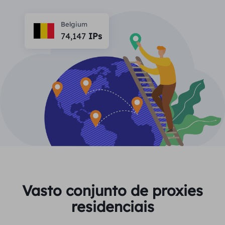
PARCEIROS
Proxy ISP de longa duração
Aprender
Agente de data center estático
Belgium
$0.2
/IP/dia
Proteção da marca
74,147
IPs
Programa de afiliados
AJUDA
Proxy ISP de longa duração
$1.4
/GB
Português
Monitoramento de SEO
Parceiros
Perguntas frequentes
中文
FERRAMENTAS GRATUITAS
Aproveitar
77% de desconto
e aja agora!
Verificação de anúncios
Blogue
Residencial $0/GB
$0/dia ilimitado
Verificador de proxy
English
Raspagem e rastreamento da Web
Guia do usuário
Việt Nam
Lista de proxy grátis
Ver tudo
INTEGRAÇÕES
Conecte-se
Inscrever-se
Deutsch
LOCAIS
Vasto conjunto de proxies
Mais integrações
residenciais
Estados Unidos
Indonesia