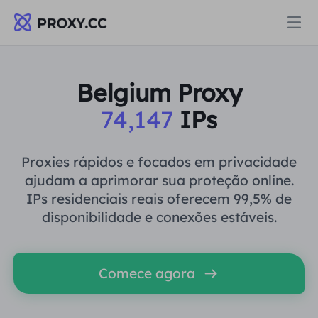
Proxies
Belgium Proxy
74,147
IPs
PROCURAÇÃO RESIDENCIAL
Preços
Procuração Residencial
Proxies rápidos e focados em privacidade
PROCURAÇÃO RESIDENCIAL
ajudam a aprimorar sua proteção online.
Data for AI
IPs residenciais reais oferecem 99,5% de
Proxy residencial estático
Procuração Residencial
$0.8
/GB
disponibilidade e conexões estáveis.
Soluções
Proxy Residencial Ilimitado
Proxy residencial estático
$0.28
/IP/Dia
Comece agora
POR CASO DE USO
Recursos
Agente de data center estático
Proxy Residencial Ilimitado
$69.62
/Dia
Pesquisa de mercado