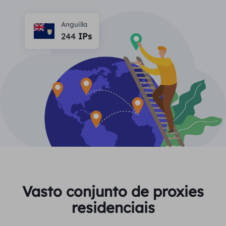
PARCEIROS
Proxy ISP de longa duração
Aprender
Agente de data center estático
Anguilla
$0.2
/IP/dia
Proteção da marca
244
IPs
Programa de afiliados
AJUDA
Proxy ISP de longa duração
$1.4
/GB
Português
Monitoramento de SEO
Parceiros
Perguntas frequentes
中文
FERRAMENTAS GRATUITAS
Aproveitar
77% de desconto
e aja agora!
Verificação de anúncios
Blogue
Residencial $0/GB
$0/dia ilimitado
Verificador de proxy
English
Raspagem e rastreamento da Web
Guia do usuário
Việt Nam
Lista de proxy grátis
Ver tudo
INTEGRAÇÕES
Conecte-se
Inscrever-se
Deutsch
LOCAIS
Vasto conjunto de proxies
Mais integrações
residenciais
Estados Unidos
Indonesia