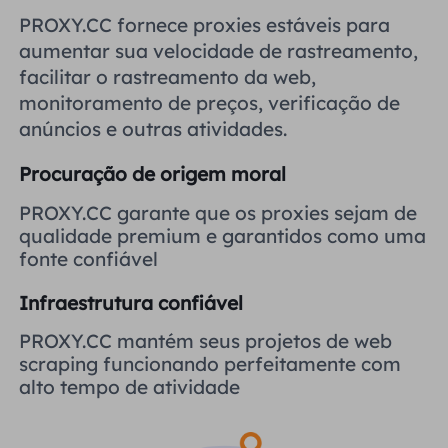
Reino Unido
PROXY.CC fornece proxies estáveis ​​para
Русский
aumentar sua velocidade de rastreamento,
facilitar o rastreamento da web,
Brasil
हिंदी
monitoramento de preços, verificação de
anúncios e outras atividades.
Rússia
Português
Procuração de origem moral
Mais integrações
PROXY.CC garante que os proxies sejam de
qualidade premium e garantidos como uma
fonte confiável
Infraestrutura confiável
PROXY.CC mantém seus projetos de web
scraping funcionando perfeitamente com
alto tempo de atividade