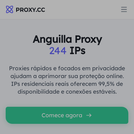
Proxies
Anguilla Proxy
244
IPs
PROCURAÇÃO RESIDENCIAL
Preços
Procuração Residencial
Proxies rápidos e focados em privacidade
PROCURAÇÃO RESIDENCIAL
ajudam a aprimorar sua proteção online.
Data for AI
IPs residenciais reais oferecem 99,5% de
Proxy residencial estático
Procuração Residencial
$0.8
/GB
disponibilidade e conexões estáveis.
Soluções
Proxy Residencial Ilimitado
Proxy residencial estático
$0.28
/IP/Dia
Comece agora
POR CASO DE USO
Recursos
Agente de data center estático
Proxy Residencial Ilimitado
$69.62
/Dia
Pesquisa de mercado