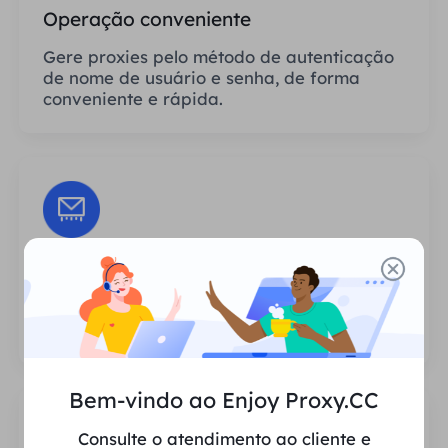
Operação conveniente
Gere proxies pelo método de autenticação
de nome de usuário e senha, de forma
conveniente e rápida.
Sessões Ilimitadas
Não há limite para o número de usos ou
frequências de invocação dos proxies.
Bem-vindo ao Enjoy Proxy.CC
Consulte o atendimento ao cliente e