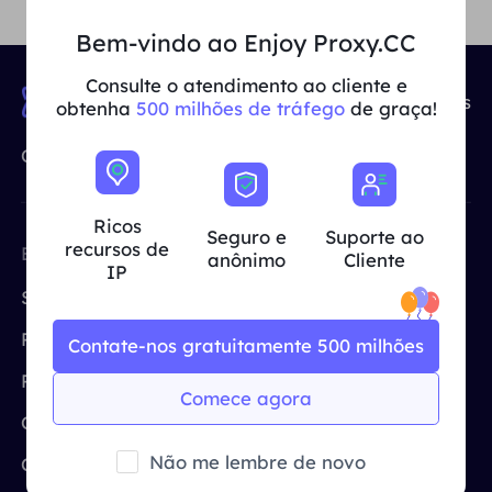
Reino Unido
Bem-vindo ao Enjoy Proxy.CC
Русский
Consulte o atendimento ao cliente e
Brasil
90,000,000+
IP Recursos
हिंदी
obtenha
500 milhões de tráfego
de graça!
O principal fornecedor mundial de proxy IP
Rússia
Português
Mais integrações
Ricos
Seguro e
Suporte ao
recursos de
EMPRESA
FERRAMENTAS
anônimo
Cliente
IP
GRATUITAS
Sobre nós
Proxy Gratuito
Programa de afiliados
Contate-nos gratuitamente 500 milhões
Testador de proxy
Preços
Comece agora
CroxyProxy
Casos de uso
ProxySite
Não me lembre de novo
Central de Ajuda
Proxies por ISP