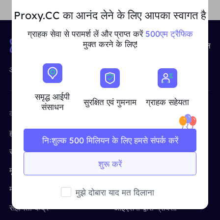
यूनाइटेड किंगडम
Proxy.CC का आनंद लेने के लिए आपका स्वागत है
Русский
ग्राहक सेवा से परामर्श लें और प्राप्त करें
500एम ट्रैफिक
ब्राज़िल
मुक्त करने के लिए!
90,000,000+
IP संसाधन
हिंदी
आईपी ​​प्रॉक्सी का विश्व का अग्रणी प्रदाता
रूस
Português
समृद्ध आईपी
अधिक एकीकरण
सुरक्षित एवं गुमनाम
ग्राहक सहेयता
संसाधन
कंपनी
मुफ़्त उपकरण
हमारे बारे में
मुफ़्त प्रॉक्सी
निःशुल्क 500 मिलियन के लिए हमसे संपर्क करें
संबद्ध कार्यक्रम
प्रॉक्सी परीक्षक
शुरू करें
मूल्य निर्धारण
क्रॉक्सीप्रॉक्सी
मामलों का प्रयोग करें
प्रॉक्सीसाइट
मुझे दोबारा याद मत दिलाना
सहायता केंद्र
आईएसपी द्वारा प्रॉक्सी