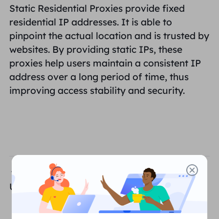
Static Residential Proxies provide
fixed
भागीदार
लंबे समय से अभिनय आईएसपी प्रॉक्सी
residential IP addresses
. It is able to
सीखना
स्थिर डेटा केंद्र एजेंट
$0.2
दिन
ब्रांड संरक्षण
pinpoint the actual location and is trusted by
संबद्ध कार्यक्रम
websites. By providing static IPs, these
मदद
लंबे समय से अभिनय आईएसपी प्रॉक्सी
$1.4
/GB
हिंदी
proxies help users maintain a consistent IP
एसईओ निगरानी
भागीदारों
अक्सर पूछे जाने वाले प्रश्न
address over a long period of time, thus
improving access stability and security.
中文
मुफ़्त उपकरण
आनंद लेना
77% की छूट
और अभी कार्य करें!
विज्ञापन सत्यापन
ब्लॉग
आवासीय $0/GB
असीमित $0/दिन
प्रॉक्सी चेकर
English
वेब स्क्रैपिंग और क्रॉलिंग
उपयोगकर्ता गाइड
Việt Nam
मुफ़्त प्रॉक्सी सूची
सभी को देखें
एकीकरण
लॉग इन करें
साइन अप करें
पहले का
Deutsch
स्थानों
User Auth & Pass Authentication
अधिक एकीकरण
संयुक्त राज्य अमेरिका
Indonesia