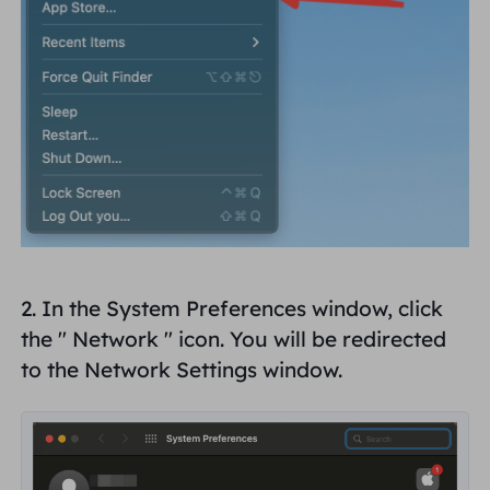
Reino Unido
Русский
Brasil
हिंदी
Rússia
Português
Mais integrações
2. In the System Preferences window, click
the "
Network
" icon. You will be redirected
to the Network Settings window.