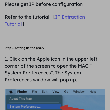
Please get IP before configuration
PARCEIROS
Proxy ISP de longa duração
Aprender
Agente de data center estático
$0.2
/IP/dia
Proteção da marca
Refer to the tutorial 【
IP
Extraction
Programa de afiliados
Tutorial
】
AJUDA
Proxy ISP de longa duração
$1.4
/GB
Português
Monitoramento de SEO
Parceiros
Perguntas frequentes
中文
FERRAMENTAS GRATUITAS
Step 1: Setting up the proxy
Aproveitar
77% de desconto
e aja agora!
Verificação de anúncios
Blogue
1. Click on the Apple icon in the upper left
Residencial $0/GB
$0/dia ilimitado
Verificador de proxy
English
corner of the screen to open the MAC "
Raspagem e rastreamento da Web
Guia do usuário
System Pre
ferences". The System
Việt Nam
Lista de proxy grátis
Preferences window will pop up.
Ver tudo
INTEGRAÇÕES
Conecte-se
Inscrever-se
Deutsch
LOCAIS
Mais integrações
Estados Unidos
Indonesia