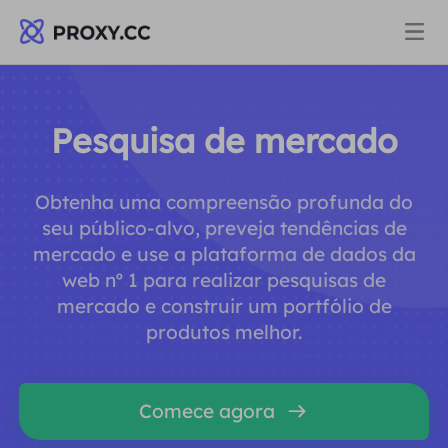
Proxies
Pesquisa de mercado
PROCURAÇÃO RESIDENCIAL
Preços
Obtenha uma compreensão profunda do
Procuração Residencial
seu público-alvo, preveja tendências de
PROCURAÇÃO RESIDENCIAL
mercado e use a plataforma de dados da
Data for AI
web nº 1 para realizar pesquisas de
Proxy residencial estático
Procuração Residencial
$0.8
/GB
mercado e construir um portfólio de
produtos melhor.
Soluções
Proxy Residencial Ilimitado
Proxy residencial estático
$0.28
/IP/Dia
POR CASO DE USO
Comece agora
Recursos
Agente de data center estático
Proxy Residencial Ilimitado
$69.62
/Dia
Pesquisa de mercado