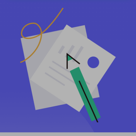
PARCEIROS
Proxy ISP de longa duração
Aprender
Agente de data center estático
$0.2
/IP/dia
Proteção da marca
Programa de afiliados
AJUDA
Proxy ISP de longa duração
$1.4
/GB
Português
Monitoramento de SEO
Parceiros
Perguntas frequentes
中文
FERRAMENTAS GRATUITAS
Aproveitar
77% de desconto
e aja agora!
Verificação de anúncios
Blogue
Residencial $0/GB
$0/dia ilimitado
Verificador de proxy
English
Raspagem e rastreamento da Web
Guia do usuário
Việt Nam
Lista de proxy grátis
Ver tudo
INTEGRAÇÕES
Conecte-se
Inscrever-se
Deutsch
LOCAIS
Mais integrações
Estados Unidos
Indonesia