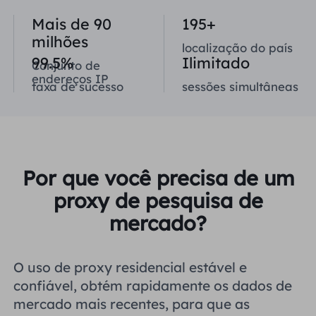
Reino Unido
Mais de 90
195+
Русский
milhões
localização do país
Brasil
99.5%
Ilimitado
Conjunto de
हिंदी
endereços IP
taxa de sucesso
sessões simultâneas
Rússia
Português
Mais integrações
Por que você precisa de um
proxy de pesquisa de
mercado?
O uso de proxy residencial estável e
confiável, obtém rapidamente os dados de
mercado mais recentes, para que as