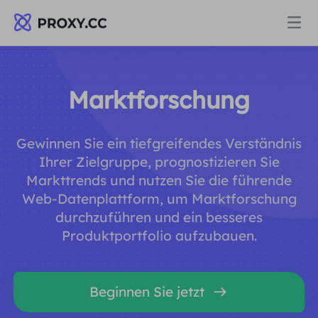
Proxys
Marktforschung
WOHNPROXY
Preise
Gewinnen Sie ein tiefgreifendes Verständnis
Wohn-Proxy
Ihrer Zielgruppe, prognostizieren Sie
WOHNPROXY
Markttrends und nutzen Sie die führende
Data for AI
Web-Datenplattform, um Marktforschung
Statischer Wohn-Proxy
Wohn-Proxy
$0.8
/GB
durchzuführen und ein besseres
Produktportfolio aufzubauen.
Lösungen
Unbegrenzter Wohn-Proxy
Statischer Wohn-Proxy
$0.28
/IP/Tag
NACH ANWENDUNGSFALL
Beginnen Sie jetzt
Ressourcen
Ich habe kein heating
Unbegrenzter Wohn-Proxy
$69.62
/Tag
Marktforschung