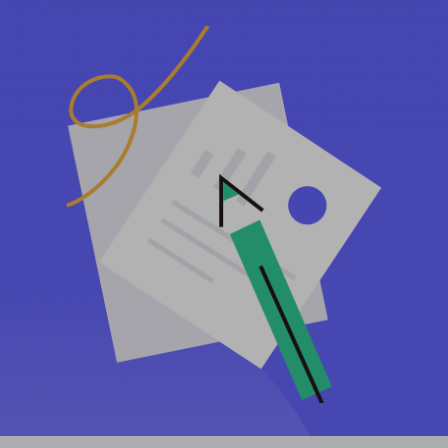
PARTNER
Berater für langfristige imap
Lernen
Ich habe kein heating
$0.2
Die IP liebt mich
Markenschutz
Partnerprogramm
HELFEN
Berater für langfristige imap
$1.4
/GB
Deutsch
SEO-Überwachung
Partner
FAQ
中文
KOSTENLOSE WERKZEUGE
Genießen
77 % Rabatt
und handeln Sie jetzt!
Anzeigenüberprüfung
Blog
Wohnimmobilien $0/GB
Unbegrenzt $0/Tag
Proxy-Checker
English
Web Scraping und Crawling
Benutzerhandbuch
Việt Nam
Kostenlose Proxy-Liste
Alle anzeigen
INTEGRATIONEN
Einloggen
Melden Sie sich an
Deutsch
STANDORTE
Weitere Integrationen
Vereinigte Staaten
Indonesia