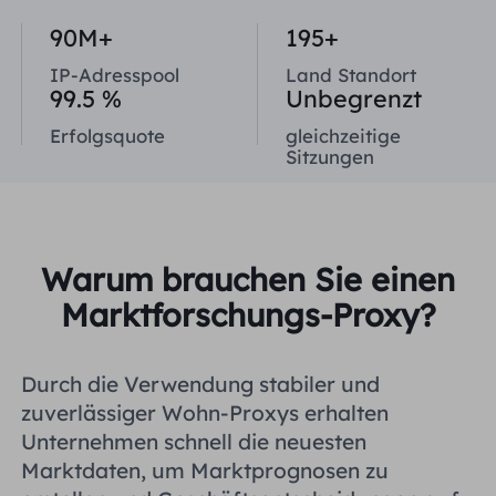
Vereinigtes Königreich
90M+
195+
Русский
IP-Adresspool
Land Standort
Brasilien
99.5 %
Unbegrenzt
हिंदी
Erfolgsquote
gleichzeitige
Sitzungen
Russland
Português
Weitere Integrationen
Warum brauchen Sie einen
Marktforschungs-Proxy?
Durch die Verwendung stabiler und
zuverlässiger Wohn-Proxys erhalten
Unternehmen schnell die neuesten
Marktdaten, um Marktprognosen zu