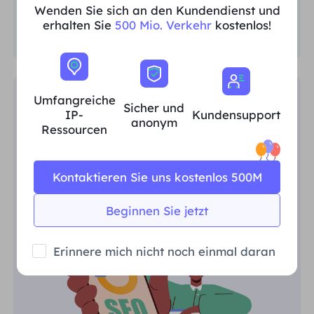
Wenden Sie sich an den Kundendienst und
erhalten Sie
500 Mio. Verkehr
kostenlos!
Umfangreiche
SEO-Überwachung
Sicher und
IP-
Kundensupport
anonym
Ressourcen
Sammeln Sie mühelos wertvolle SEO-
Daten, führen Sie
Wettbewerbsanalysen durch,
Kontaktieren Sie uns kostenlos 500M
überwachen Sie SERPs und gewinnen
Sie regionsspezifische Erkenntnisse.
Beginnen Sie jetzt
Erinnere mich nicht noch einmal daran