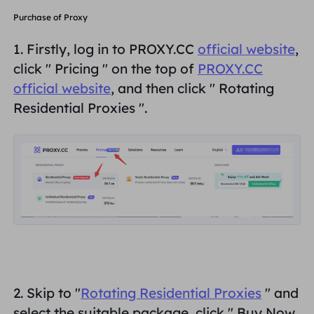
भागीदार
Purchase of Proxy
लंबे समय से अभिनय आईएसपी प्रॉक्सी
सीखना
स्थिर डेटा केंद्र एजेंट
$0.2
दिन
ब्रांड संरक्षण
1. Firstly, log in to PROXY.CC
official website
,
संबद्ध कार्यक्रम
click "
Pricing
" on the top of
PROXY.CC
मदद
लंबे समय से अभिनय आईएसपी प्रॉक्सी
$1.4
/GB
हिंदी
official website
, and then click "
Rotating
एसईओ निगरानी
भागीदारों
अक्सर पूछे जाने वाले प्रश्न
Residential Proxies
".
中文
मुफ़्त उपकरण
आनंद लेना
77% की छूट
और अभी कार्य करें!
विज्ञापन सत्यापन
ब्लॉग
आवासीय $0/GB
असीमित $0/दिन
प्रॉक्सी चेकर
English
वेब स्क्रैपिंग और क्रॉलिंग
उपयोगकर्ता गाइड
Việt Nam
मुफ़्त प्रॉक्सी सूची
सभी को देखें
एकीकरण
लॉग इन करें
साइन अप करें
Deutsch
स्थानों
अधिक एकीकरण
संयुक्त राज्य अमेरिका
2. Skip to "
Rotating Residential Proxies
" and
Indonesia
select the
suitable
package, click "
Buy Now