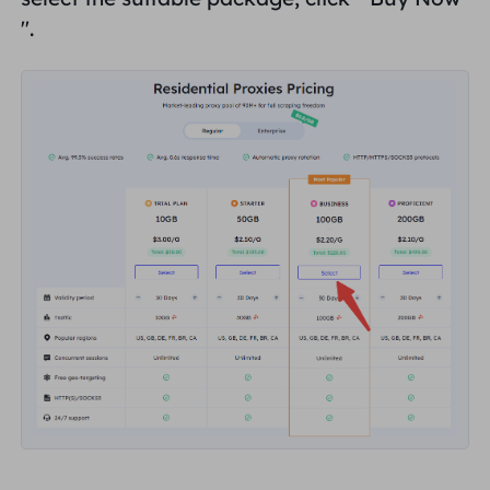
यूनाइटेड किंगडम
".
Русский
ब्राज़िल
हिंदी
रूस
Português
अधिक एकीकरण