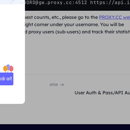
e-5:PASSWORD@gw.proxy.cc:4512 https://api.i
erated, request counts, etc., please go to the
PROXY.CC web
n the upper right corner under your username. You will be
can also add proxy users (sub-users) and track their statist
्क करें
अगला
User Auth & Pass/API Au