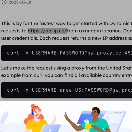
2025-03-18
This is by far the fastest way to get started with Dynam
requests to
https://api.ip.cc/
from a random location. Don'
user credentials. Each request returns a new IP address 
curl -x USERNAME:PASSWORD@gw.proxy.cc:45
Let's make the request using a proxy from the
United Stat
example from curl, you can find all available country entr
curl -x USERNAME_area-US:PASSWORD@gw.pro
What if you want to keep the same proxy for multiple requ
session-abc12345 to your username string, where abc1234
with the same proxy IP as long as you keep sending request