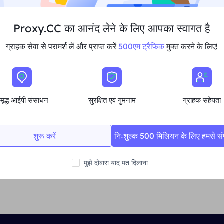
curl -x USERNAME_area-US_session-123_lif
Proxy.CC का आनंद लेने के लिए आपका स्वागत है
For more information on your usage statistics, traffic gen
log in, clicking on "
My Account
". Click on "
My Account
" i
ग्राहक सेवा से परामर्श लें और प्राप्त करें
500एम ट्रैफिक
मुक्त करने के लिए!
automatically redirected to the "
Dashboard
" screen. You 
separately.
मृद्ध आईपी संसाधन
सुरक्षित एवं गुमनाम
ग्राहक सहेयता
शुरू करें
निःशुल्क 500 मिलियन के लिए हमसे संपर
पहले का
Select Region
मुझे दोबारा याद मत दिलाना