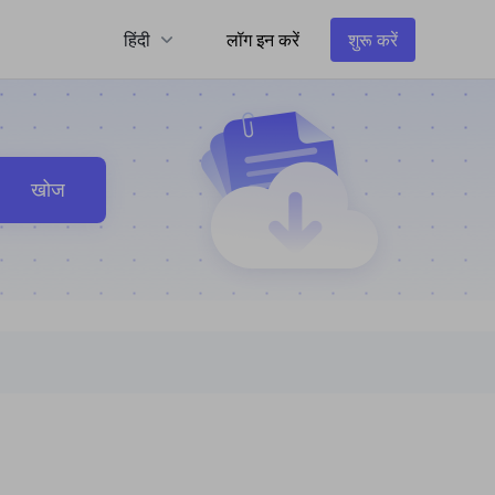
हिंदी
लॉग इन करें
शुरू करें
खोज