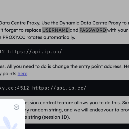
ic Data Centre Proxy. Use the Dynamic Data Centre Proxy to
t forget to replace
USERNAME
and
PASSWORD
with your
as PROXY.CC rotates automatically.
12 https://api.ip.cc/
es
. All you need to do is change the entry point address. He
y points
here
.
xy.cc:4512 https://api.ip.cc/
ests? The session control feature allows you to do this. S
5 can be any random string, and we will endeavour to pro
s with this string (session ID).