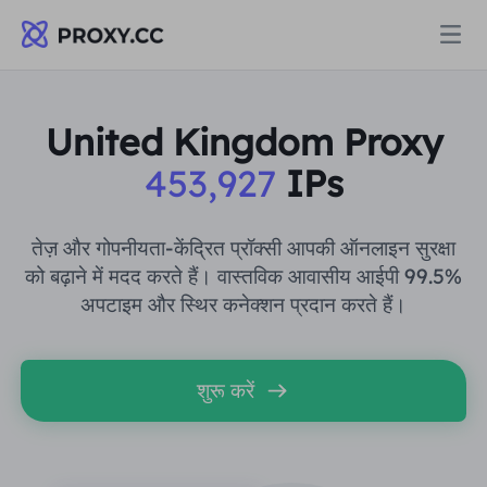
प्रॉक्सी
United Kingdom Proxy
453,927
IPs
आवासीय प्रॉक्सी
मूल्य निर्धारण
आवासीय प्रॉक्सी
तेज़ और गोपनीयता-केंद्रित प्रॉक्सी आपकी ऑनलाइन सुरक्षा
आवासीय प्रॉक्सी
को बढ़ाने में मदद करते हैं। वास्तविक आवासीय आईपी 99.5%
Data for AI
अपटाइम और स्थिर कनेक्शन प्रदान करते हैं।
स्थैतिक आवासीय प्रॉक्सी
आवासीय प्रॉक्सी
$0.8
/जीबी
समाधान
असीमित आवासीय प्रॉक्सी
शुरू करें
स्थैतिक आवासीय प्रॉक्सी
$0.28
/आईपी/दिन
उपयोग के मामले द्वारा
संसाधन
स्थिर डेटा केंद्र एजेंट
असीमित आवासीय प्रॉक्सी
$69.62
/दिन
बाजार अनुसंधान