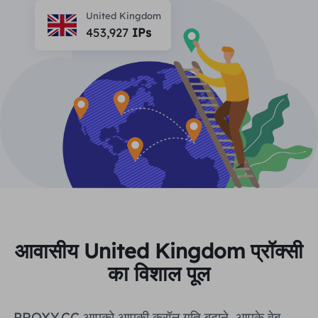
भागीदार
United Kingdom
लंबे समय से अभिनय आईएसपी प्रॉक्सी
सीखना
453,927
IPs
स्थिर डेटा केंद्र एजेंट
$0.2
दिन
ब्रांड संरक्षण
संबद्ध कार्यक्रम
मदद
लंबे समय से अभिनय आईएसपी प्रॉक्सी
$1.4
/GB
हिंदी
एसईओ निगरानी
भागीदारों
अक्सर पूछे जाने वाले प्रश्न
中文
मुफ़्त उपकरण
आनंद लेना
77% की छूट
और अभी कार्य करें!
विज्ञापन सत्यापन
ब्लॉग
आवासीय $0/GB
असीमित $0/दिन
प्रॉक्सी चेकर
English
वेब स्क्रैपिंग और क्रॉलिंग
उपयोगकर्ता गाइड
Việt Nam
मुफ़्त प्रॉक्सी सूची
सभी को देखें
एकीकरण
लॉग इन करें
साइन अप करें
आवासीय United Kingdom प्रॉक्सी
Deutsch
स्थानों
का विशाल पूल
अधिक एकीकरण
संयुक्त राज्य अमेरिका
Indonesia
PROXY.CC आपको आपकी क्रॉल गति बढ़ाने, आपके वेब