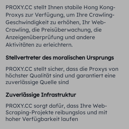
Vereinigtes Königreich
PROXY.CC stellt Ihnen stabile Hong Kong-
Русский
Proxys zur Verfügung, um Ihre Crawling-
Geschwindigkeit zu erhöhen, Ihr Web-
Brasilien
हिंदी
Crawling, die Preisüberwachung, die
Anzeigenüberprüfung und andere
Russland
Aktivitäten zu erleichtern.
Português
Stellvertreter des moralischen Ursprungs
Weitere Integrationen
PROXY.CC stellt sicher, dass die Proxys von
höchster Qualität sind und garantiert eine
zuverlässige Quelle sind
Zuverlässige Infrastruktur
PROXY.CC sorgt dafür, dass Ihre Web-
Scraping-Projekte reibungslos und mit
hoher Verfügbarkeit laufen