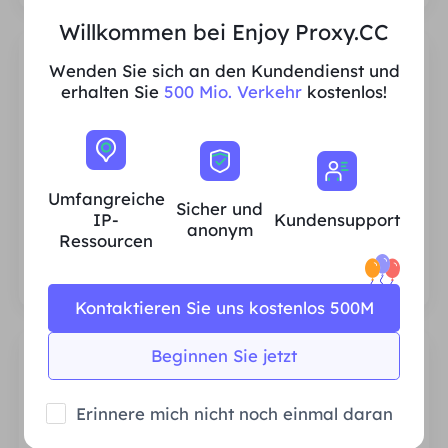
Willkommen bei Enjoy Proxy.CC
Wenden Sie sich an den Kundendienst und
erhalten Sie
500 Mio. Verkehr
kostenlos!
Umfangreiche IP-Ressourcen für
Privathaushalte
Umfangreiche
Sicher und
Wir stellen sicher, dass unsere IP-Proxy-
IP-
Kundensupport
anonym
Ressourcen stabil und zuverlässig sind, und
Ressourcen
wir sind ständig bestrebt, den aktuellen
Proxy-Pool zu erweitern, um den
Bedürfnissen jedes Kunden gerecht zu
Kontaktieren Sie uns kostenlos 500M
werden.
Beginnen Sie jetzt
Erinnere mich nicht noch einmal daran
Stabil und effizient