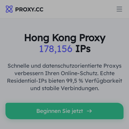
Proxys
Hong Kong Proxy
178,156
IPs
WOHNPROXY
Preise
Wohn-Proxy
Schnelle und datenschutzorientierte Proxys
WOHNPROXY
verbessern Ihren Online-Schutz. Echte
Data for AI
Residential-IPs bieten 99,5 % Verfügbarkeit
Statischer Wohn-Proxy
Wohn-Proxy
$0.8
/GB
und stabile Verbindungen.
Lösungen
Unbegrenzter Wohn-Proxy
Statischer Wohn-Proxy
$0.28
/IP/Tag
Beginnen Sie jetzt
NACH ANWENDUNGSFALL
Ressourcen
Ich habe kein heating
Unbegrenzter Wohn-Proxy
$69.62
/Tag
Marktforschung