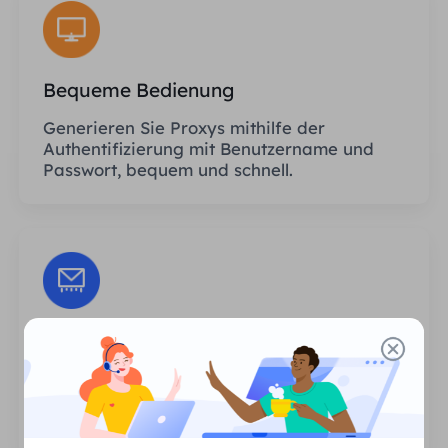
Bequeme Bedienung
Generieren Sie Proxys mithilfe der
Authentifizierung mit Benutzername und
Passwort, bequem und schnell.
Unbegrenzte Sitzungen
Es gibt keine Begrenzung hinsichtlich der
Anzahl der Nutzungen oder der
Aufrufhäufigkeit der Proxys.