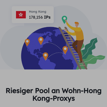
PARTNER
Berater für langfristige imap
Lernen
Ich habe kein heating
Hong Kong
$0.2
Die IP liebt mich
Markenschutz
178,156
IPs
Partnerprogramm
HELFEN
Berater für langfristige imap
$1.4
/GB
Deutsch
SEO-Überwachung
Partner
FAQ
中文
KOSTENLOSE WERKZEUGE
Genießen
77 % Rabatt
und handeln Sie jetzt!
Anzeigenüberprüfung
Blog
Wohnimmobilien $0/GB
Unbegrenzt $0/Tag
Proxy-Checker
English
Web Scraping und Crawling
Benutzerhandbuch
Việt Nam
Kostenlose Proxy-Liste
Alle anzeigen
INTEGRATIONEN
Einloggen
Melden Sie sich an
Deutsch
STANDORTE
Riesiger Pool an Wohn-Hong
Weitere Integrationen
Kong-Proxys
Vereinigte Staaten
Indonesia