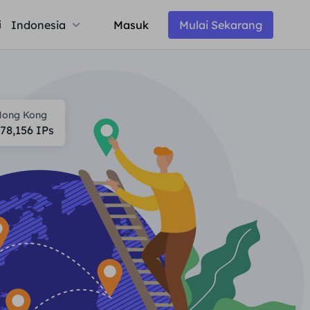
Indonesia
i
Masuk
Mulai Sekarang
Hong Kong
78,156
IPs