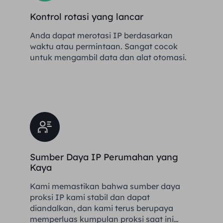
Kontrol rotasi yang lancar
Anda dapat merotasi IP berdasarkan
waktu atau permintaan. Sangat cocok
untuk mengambil data dan alat otomasi.
Sumber Daya IP Perumahan yang
Kaya
Kami memastikan bahwa sumber daya
proksi IP kami stabil dan dapat
diandalkan, dan kami terus berupaya
memperluas kumpulan proksi saat ini