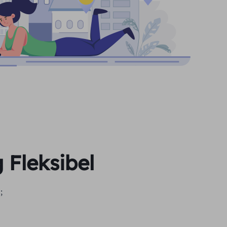
Fleksibel
;