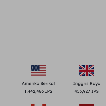
Amerika Serikat
Inggris Raya
1,442,486
IPS
453,927
IPS