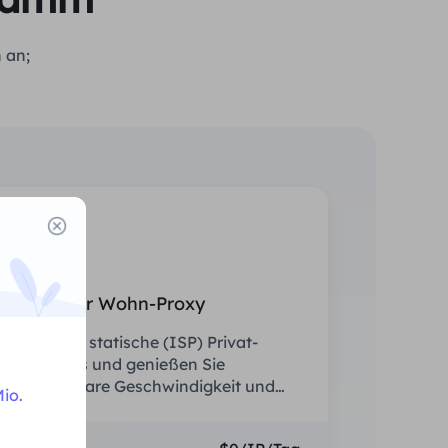
 an;
Statischer Wohn-Proxy
Rüsten Sie statische (ISP) Privat-
Proxys aus und genießen Sie
unschlagbare Geschwindigkeit und
io.
Stabilität.