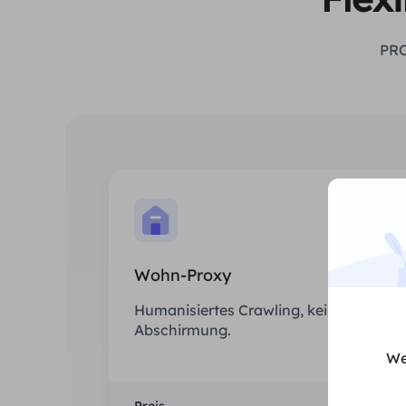
PRO
Wohn-Proxy
Humanisiertes Crawling, keine IP-
Abschirmung.
We