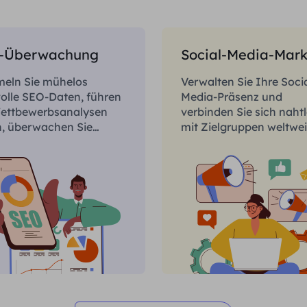
-Überwachung
eln Sie mühelos
Verwalten Sie Ihre Socia
olle SEO-Daten, führen
Media-Präsenz und
Wettbewerbsanalysen
verbinden Sie sich naht
h, überwachen Sie
mit Zielgruppen weltwei
s und gewinnen Sie
nsspezifische
ntnisse.