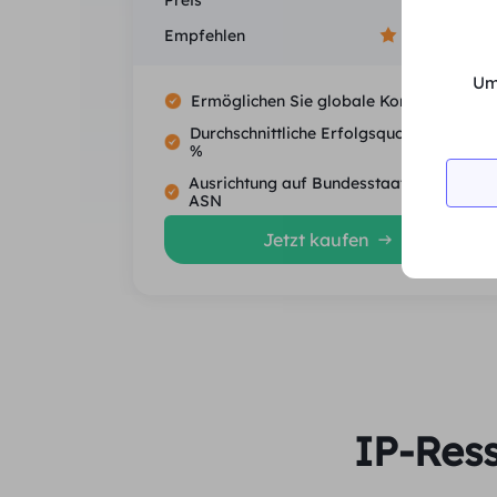
Preis
$0/GB
Empfehlen
Um
Ermöglichen Sie globale Konnektivität
Durchschnittliche Erfolgsquote von 99.5
%
Ausrichtung auf Bundesstaat, Stadt und
ASN
Jetzt kaufen
IP-Res