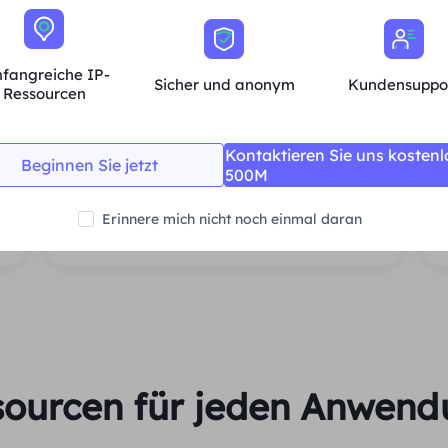
Preis
$0/Tag
Empfehlen
fangreiche IP-
Sicher und anonym
Kundensuppo
Unterstützt Multi-Parallelität
Ressourcen
Unbegrenzte Sitzungen und Bandbreite
Durchschn.
Kontaktieren Sie uns kostenl
Beginnen Sie jetzt
500M
Jetzt kaufen
Erinnere mich nicht noch einmal daran
sourcen für jeden Anwendu