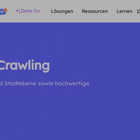
Data for AI
D
Lösungen
Ressourcen
Lernen
GB
Crawling
nd Stadtebene sowie hochwertige