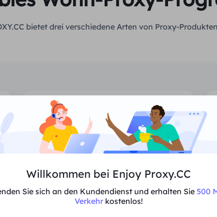
XY.CC bietet drei verschiedene Arten von Proxy-Produkten
Unbegrenzter Wohn-Proxy
Unbegrenzte Nutzung von Wohn-
Willkommen bei Enjoy Proxy.CC
Proxies, zufällig zugewiesene Länder.
nden Sie sich an den Kundendienst und erhalten Sie
500 M
Verkehr
kostenlos!