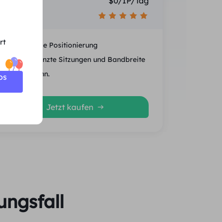
Preis
$0/IP/Tag
Empfehlen
rt
Nationale Positionierung
Unbegrenzte Sitzungen und Bandbreite
Durchschn.
os
Jetzt kaufen
ngsfall