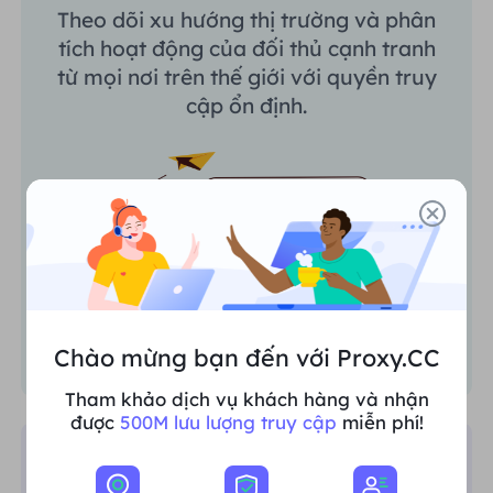
Theo dõi xu hướng thị trường và phân
tích hoạt động của đối thủ cạnh tranh
từ mọi nơi trên thế giới với quyền truy
cập ổn định.
Chào mừng bạn đến với Proxy.CC
Tham khảo dịch vụ khách hàng và nhận
được
500M lưu lượng truy cập
miễn phí!
Giám sát SEO