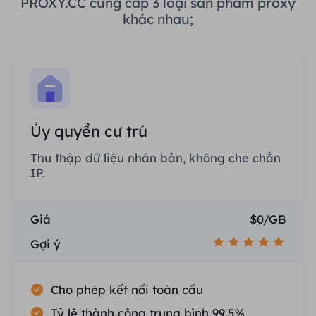
PROXY.CC cung cấp 3 loại sản phẩm proxy
khác nhau;
Ủy quyền cư trú
Thu thập dữ liệu nhân bản, không che chắn
IP.
Giá
$0/GB
Gợi ý
Cho phép kết nối toàn cầu
Tỷ lệ thành công trung bình 99.5%