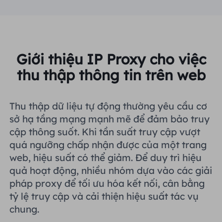
Vương quốc Anh
Русский
Tích hợp thêm
Brazil
हिंदी
Giới thiệu IP Proxy cho việc
Nga
thu thập thông tin trên web
Português
Tích hợp thêm
Thu thập dữ liệu tự động thường yêu cầu cơ
sở hạ tầng mạng mạnh mẽ để đảm bảo truy
cập thông suốt. Khi tần suất truy cập vượt
quá ngưỡng chấp nhận được của một trang
web, hiệu suất có thể giảm. Để duy trì hiệu
quả hoạt động, nhiều nhóm dựa vào các giải
pháp proxy để tối ưu hóa kết nối, cân bằng
tỷ lệ truy cập và cải thiện hiệu suất tác vụ
chung.