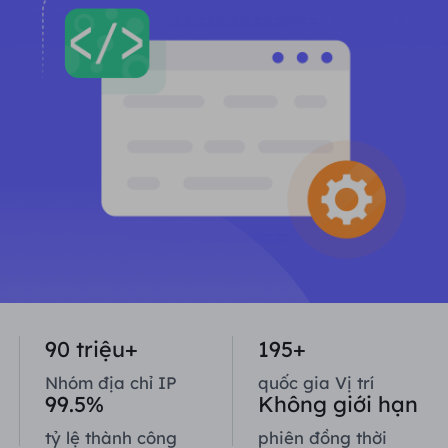
ĐỐI TÁC
Một đặc vụ ISP lâu dài
Học hỏi
Ủy nhiệm trung tâm dữ liệu tĩnh
$0.2
/IP/ngày
Bảo vệ thương hiệu
Chương trình liên kết
GIÚP ĐỠ
Một đặc vụ ISP lâu dài
$1.4
/GB
Việt Nam
Giám sát SEO
Đối tác
Câu hỏi thường gặp
中文
CÔNG CỤ MIỄN PHÍ
Thưởng thức
Giảm giá 77%
và hành động
Xác minh quảng cáo
Blog
ngay!
Trình kiểm tra proxy
English
Khu dân cư $0/GB
Không giới hạn $0/Ngày
Quét và thu thập dữ liệu web
Hướng dẫn sử dụng
Việt Nam
Danh sách proxy miễn phí
Xem tất cả
TÍCH HỢP
Đăng nhập
Đăng ký
90 triệu+
195+
Deutsch
ĐỊA ĐIỂM
Nhóm địa chỉ IP
quốc gia Vị trí
Cách bật lại quyền thông
99.5%
Không giới hạn
Hoa Kỳ
báo trang web
Indonesia
tỷ lệ thành công
phiên đồng thời