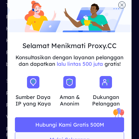
Tentang Kami
Proksi Gratis
MITRA
Agen ISP long-force
Mempelajari
Agen pusat data statis
$0.2
/IP/ hari
Program Afiliasi
Penguji Proksi
Perlindungan Merek
Program Afiliasi
Harga
CroxyProxy
MEMBANTU
Agen ISP long-force
$1.4
/GB
Indonesia
Kasus Penggunaan
Situs Proksi
Pemantauan SEO
Mitra
Selamat Menikmati Proxy.CC
Pertanyaan Umum
Pusat Bantuan
Proksi oleh ISP
Konsultasikan dengan layanan pelanggan
中文
ALAT GRATIS
Menikmati
Diskon 77%.
dan Bertindak
Verifikasi Iklan
dan dapatkan
lalu lintas 500 juta
gratis!
blog
blog
Sekarang!
Pemeriksa Proksi
English
SLOUSI
LOKASI
Perumahan $0/GB
$0/Hari tanpa batas
Pengikisan & Perayapan Web
Panduan Pengguna
Riset Pasar
Amerika Serikat
Việt Nam
Sumber Daya
Aman &
Dukungan
Daftar Proksi Gratis
IP yang Kaya
Anonim
Pelanggan
Lihat Semua
Perlindungan Merek
Inggris Raya
INTEGRASI
Masuk
Mendaftar
Deutsch
LOKASI
Verifikasi Iklan
Jerman
Lebih Banyak Integrasi
Hubungi Kami Gratis 500M
Amerika Serikat
Pengikisan &
India
Indonesia
Perayapan Web