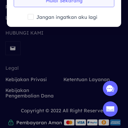
Mulai Sekarang
Jepang
Inggris Raya
Pemantauan SEO
Русский
Lokasi Lainnya
Jangan ingatkan aku lagi
Lagi
Brazil
हिंदी
HUBUNGI KAMI
Rusia
Português
Lebih Banyak Integrasi
Legal
Kebijakan Privasi
Ketentuan Layanan
Kebijakan
Pengembalian Dana
Copyright © 2022 All Right Reserved.
Pembayaran Aman