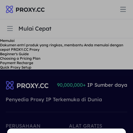
Mulai Cepat
Mulai Cepat
Proksi
Memulai
Dokumen entri produk yang ringkas, membantu Anda memulai dengan
PROXI PERUMAHAN
cepat PROXY.CC Proxy
Beginner's Guide
Pertanyaan Umum
Harga
Choosing a Pricing Plan
Proksi Perumahan
Payment Recharge
Quick Proxy Setup
PROXI PERUMAHAN
Panduan Pengguna
Data for AI
Proksi Perumahan Statis
90,000,000+
IP Sumber daya
Proksi Perumahan
$0.8
/GB
Penyedia Proxy IP Terkemuka di Dunia
Solusi
Proksi Perumahan Tanpa Batas
Proksi Perumahan Statis
$0.28
/IP/Hari
BERDASARKAN KASUS PENGGUNAAN
Sumber daya
Agen pusat data statis
PERUSAHAAN
ALAT GRATIS
Proksi Perumahan Tanpa Batas
$69.62
/Hari
Riset Pasar