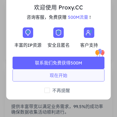
欢迎使用 Proxy.CC
咨询客服，免费获赠
500M流量
!
丰富的住宅IP资源
我们确保我们的IP代理资源是稳定可靠的，我们
丰富的IP资源
安全且匿名
客户支持
不断努力扩大现有的代理池，以满足每一个客户
的需求。
联系我们免费获得500M
现在开始
不再提醒
稳定高效
提供丰富带宽以满足业务需求，99.5%的成功率
确保数据收集活动顺利进行。