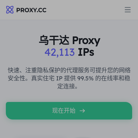
代理
乌干达 Proxy
42,113
IPs
住宅代理
定价
住宅代理
快速、注重隐私保护的代理服务可提升您的网络
住宅代理
安全性。真实住宅 IP 提供 99.5% 的在线率和稳
Data for AI
定连接。
静态住宅代理
住宅代理
$0.8
/GB
解决方案
不限流量住宅代理
现在开始
静态住宅代理
$0.28
/IP/天
按场景划分
资源
静态数据中心代理
不限流量住宅代理
$69.62
/天
市场研究