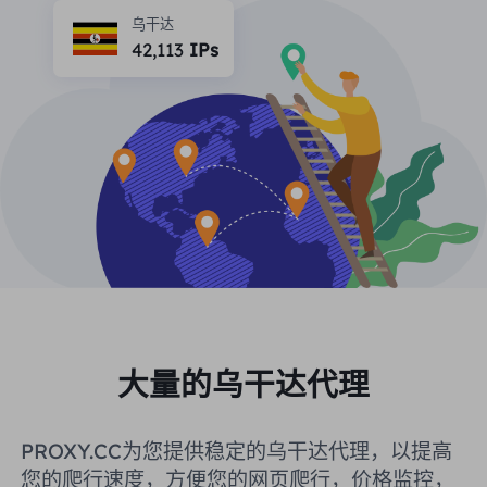
合作伙伴
乌干达
长效ISP代理
42,113
IPs
学习
静态数据中心代理
$0.2
/IP/天
品牌保护
推广计划
帮助
长效ISP代理
$1.4
/GB
中文
搜索引擎优化
合作伙伴
常见问题解答
中文
免费工具
享受
77%
现在就行动!
广告验证
博客
住宅0美元/GB
无限的0美元/天
代理检查程序
English
网页抓取
用户指南
Việt Nam
免费代理名单
查看所有
集成
登录
注册
大量的乌干达代理
Deutsch
位置
我应该选择哪种代理类型：动态
美国
PROXY.CC为您提供稳定的乌干达代理，以提高
住宅代理、不限流量套餐、静态
Indonesia
您的爬行速度，方便您的网页爬行，价格监控，
住宅代理？