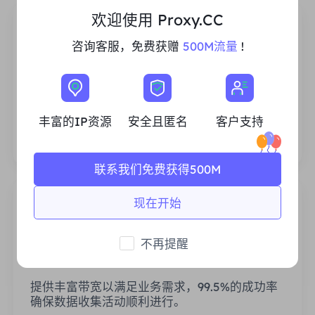
欢迎使用 Proxy.CC
咨询客服，免费获赠
500M流量
!
丰富的住宅IP资源
我们确保我们的IP代理资源是稳定可靠的，我们
丰富的IP资源
安全且匿名
客户支持
不断努力扩大现有的代理池，以满足每一个客户
的需求。
联系我们免费获得500M
现在开始
不再提醒
稳定高效
提供丰富带宽以满足业务需求，99.5%的成功率
确保数据收集活动顺利进行。