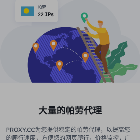
合作伙伴
帕劳
长效ISP代理
22
IPs
学习
静态数据中心代理
$0.2
/IP/天
品牌保护
推广计划
帮助
长效ISP代理
$1.4
/GB
中文
搜索引擎优化
合作伙伴
常见问题解答
中文
免费工具
享受
77%
现在就行动!
广告验证
博客
住宅0美元/GB
无限的0美元/天
代理检查程序
English
网页抓取
用户指南
Việt Nam
免费代理名单
查看所有
集成
登录
注册
大量的帕劳代理
Deutsch
位置
我应该选择哪种代理类型：动态
美国
PROXY.CC为您提供稳定的帕劳代理，以提高您
住宅代理、不限流量套餐、静态
Indonesia
的爬行速度，方便您的网页爬行，价格监控，广
住宅代理？