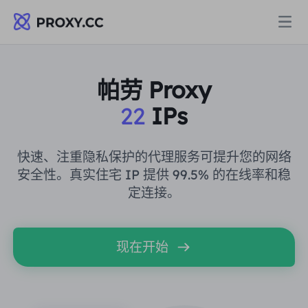
代理
帕劳 Proxy
22
IPs
住宅代理
定价
住宅代理
快速、注重隐私保护的代理服务可提升您的网络
住宅代理
安全性。真实住宅 IP 提供 99.5% 的在线率和稳
Data for AI
定连接。
静态住宅代理
住宅代理
$0.8
/GB
解决方案
不限流量住宅代理
现在开始
静态住宅代理
$0.28
/IP/天
按场景划分
资源
静态数据中心代理
不限流量住宅代理
$69.62
/天
市场研究