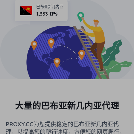
合作伙伴
巴布亚新几内亚
长效ISP代理
1,333
IPs
学习
静态数据中心代理
$0.2
/IP/天
品牌保护
推广计划
帮助
长效ISP代理
$1.4
/GB
中文
搜索引擎优化
合作伙伴
常见问题解答
中文
免费工具
享受
77%
现在就行动!
广告验证
博客
住宅0美元/GB
无限的0美元/天
代理检查程序
English
网页抓取
用户指南
Việt Nam
免费代理名单
查看所有
集成
登录
注册
大量的巴布亚新几内亚代理
Deutsch
位置
我应该选择哪种代理类型：动态
美国
PROXY.CC为您提供稳定的巴布亚新几内亚代
住宅代理、不限流量套餐、静态
Indonesia
理，以提高您的爬行速度，方便您的网页爬行，
住宅代理？