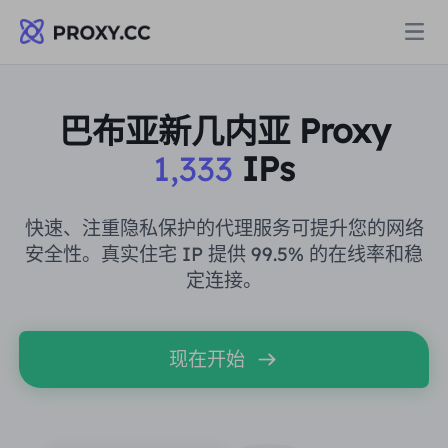
代理
巴布亚新几内亚 Proxy
1,333
IPs
住宅代理
定价
住宅代理
快速、注重隐私保护的代理服务可提升您的网络
住宅代理
安全性。真实住宅 IP 提供 99.5% 的在线率和稳
Data for AI
定连接。
静态住宅代理
住宅代理
$0.8
/GB
解决方案
不限流量住宅代理
现在开始
静态住宅代理
$0.28
/IP/天
按场景划分
资源
静态数据中心代理
不限流量住宅代理
$69.62
/天
市场研究