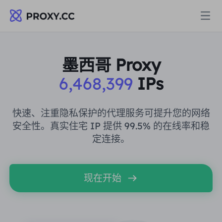
代理
墨西哥 Proxy
6,468,399
IPs
住宅代理
定价
住宅代理
快速、注重隐私保护的代理服务可提升您的网络
住宅代理
安全性。真实住宅 IP 提供 99.5% 的在线率和稳
Data for AI
定连接。
静态住宅代理
住宅代理
$0.8
/GB
解决方案
不限流量住宅代理
现在开始
静态住宅代理
$0.28
/IP/天
按场景划分
资源
静态数据中心代理
不限流量住宅代理
$69.62
/天
市场研究