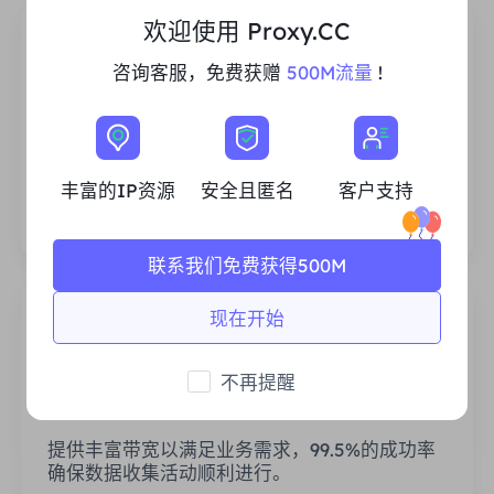
欢迎使用 Proxy.CC
咨询客服，免费获赠
500M流量
!
丰富的住宅IP资源
我们确保我们的IP代理资源是稳定可靠的，我们
丰富的IP资源
安全且匿名
客户支持
不断努力扩大现有的代理池，以满足每一个客户
的需求。
联系我们免费获得500M
现在开始
不再提醒
稳定高效
提供丰富带宽以满足业务需求，99.5%的成功率
确保数据收集活动顺利进行。