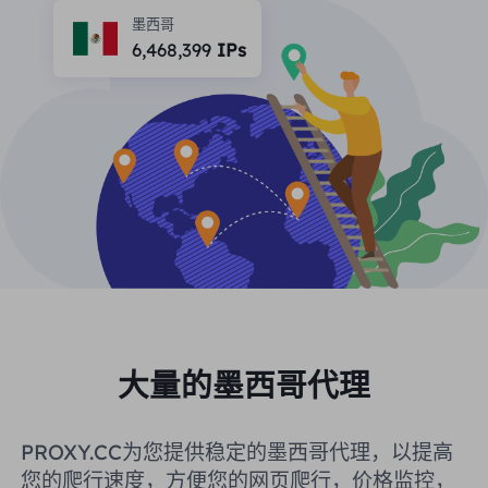
合作伙伴
墨西哥
长效ISP代理
6,468,399
IPs
学习
静态数据中心代理
$0.2
/IP/天
品牌保护
推广计划
帮助
长效ISP代理
$1.4
/GB
中文
搜索引擎优化
合作伙伴
常见问题解答
中文
免费工具
享受
77%
现在就行动!
广告验证
博客
住宅0美元/GB
无限的0美元/天
代理检查程序
English
网页抓取
用户指南
Việt Nam
免费代理名单
查看所有
集成
登录
注册
大量的墨西哥代理
Deutsch
位置
我应该选择哪种代理类型：动态
美国
PROXY.CC为您提供稳定的墨西哥代理，以提高
住宅代理、不限流量套餐、静态
Indonesia
您的爬行速度，方便您的网页爬行，价格监控，
住宅代理？