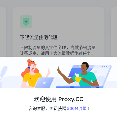
不限流量住宅代理
不限制流量的真实住宅IP，高效节省流量
计费成本，适用于大流量数据传输任务。
价格
$0/天
推荐
欢迎使用 Proxy.CC
支持Multi-Concurrency
无限的会话和带宽
咨询客服，免费获赠
500M流量
!
高性能平均99.5%的正常运行时间