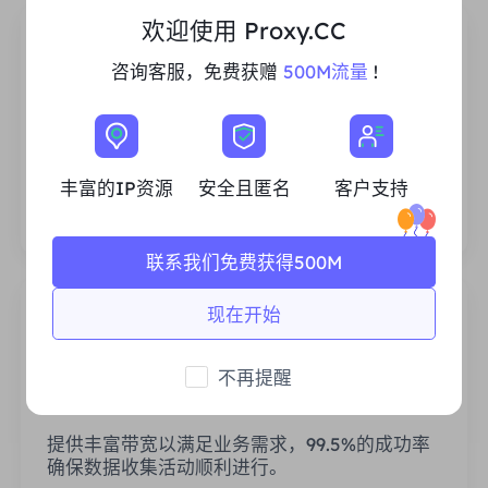
欢迎使用 Proxy.CC
咨询客服，免费获赠
500M流量
!
丰富的住宅IP资源
我们确保我们的IP代理资源是稳定可靠的，我们
丰富的IP资源
安全且匿名
客户支持
不断努力扩大现有的代理池，以满足每一个客户
的需求。
联系我们免费获得500M
现在开始
不再提醒
稳定高效
提供丰富带宽以满足业务需求，99.5%的成功率
确保数据收集活动顺利进行。