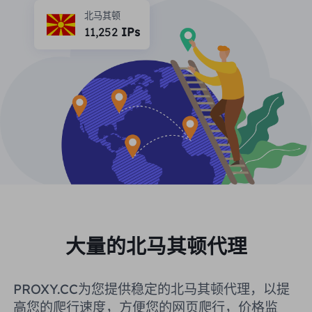
合作伙伴
北马其顿
长效ISP代理
11,252
IPs
学习
静态数据中心代理
$0.2
/IP/天
品牌保护
推广计划
帮助
长效ISP代理
$1.4
/GB
中文
搜索引擎优化
合作伙伴
常见问题解答
中文
免费工具
享受
77%
现在就行动!
广告验证
博客
住宅0美元/GB
无限的0美元/天
代理检查程序
English
网页抓取
用户指南
Việt Nam
免费代理名单
查看所有
集成
登录
注册
大量的北马其顿代理
Deutsch
位置
我应该选择哪种代理类型：动态
美国
PROXY.CC为您提供稳定的北马其顿代理，以提
住宅代理、不限流量套餐、静态
Indonesia
高您的爬行速度，方便您的网页爬行，价格监
住宅代理？