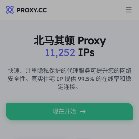
代理
北马其顿 Proxy
11,252
IPs
住宅代理
定价
住宅代理
快速、注重隐私保护的代理服务可提升您的网络
住宅代理
安全性。真实住宅 IP 提供 99.5% 的在线率和稳
Data for AI
定连接。
静态住宅代理
住宅代理
$0.8
/GB
解决方案
不限流量住宅代理
现在开始
静态住宅代理
$0.28
/IP/天
按场景划分
资源
静态数据中心代理
不限流量住宅代理
$69.62
/天
市场研究