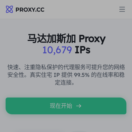
代理
马达加斯加 Proxy
10,679
IPs
住宅代理
定价
住宅代理
快速、注重隐私保护的代理服务可提升您的网络
住宅代理
安全性。真实住宅 IP 提供 99.5% 的在线率和稳
Data for AI
定连接。
静态住宅代理
住宅代理
$0.8
/GB
解决方案
不限流量住宅代理
现在开始
静态住宅代理
$0.28
/IP/天
按场景划分
资源
静态数据中心代理
不限流量住宅代理
$69.62
/天
市场研究