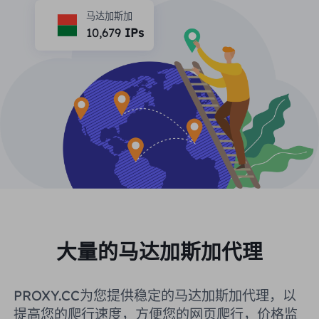
合作伙伴
马达加斯加
长效ISP代理
10,679
IPs
学习
静态数据中心代理
$0.2
/IP/天
品牌保护
推广计划
帮助
长效ISP代理
$1.4
/GB
中文
搜索引擎优化
合作伙伴
常见问题解答
中文
免费工具
享受
77%
现在就行动!
广告验证
博客
住宅0美元/GB
无限的0美元/天
代理检查程序
English
网页抓取
用户指南
Việt Nam
免费代理名单
查看所有
集成
登录
注册
大量的马达加斯加代理
Deutsch
位置
我应该选择哪种代理类型：动态
美国
PROXY.CC为您提供稳定的马达加斯加代理，以
住宅代理、不限流量套餐、静态
Indonesia
提高您的爬行速度，方便您的网页爬行，价格监
住宅代理？