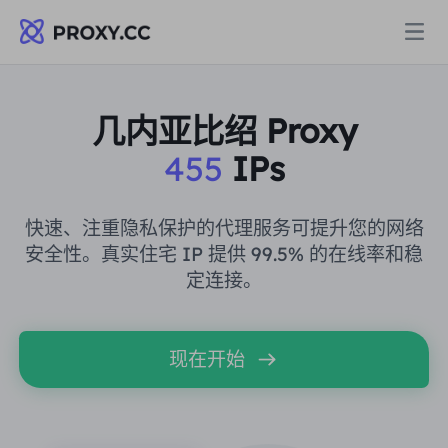
代理
几内亚比绍 Proxy
455
IPs
住宅代理
定价
住宅代理
快速、注重隐私保护的代理服务可提升您的网络
住宅代理
安全性。真实住宅 IP 提供 99.5% 的在线率和稳
Data for AI
定连接。
静态住宅代理
住宅代理
$0.8
/GB
解决方案
不限流量住宅代理
现在开始
静态住宅代理
$0.28
/IP/天
按场景划分
资源
静态数据中心代理
不限流量住宅代理
$69.62
/天
市场研究