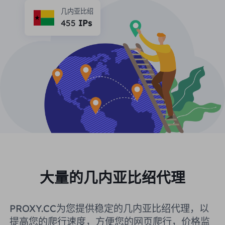
合作伙伴
几内亚比绍
长效ISP代理
455
IPs
学习
静态数据中心代理
$0.2
/IP/天
品牌保护
推广计划
帮助
长效ISP代理
$1.4
/GB
中文
搜索引擎优化
合作伙伴
常见问题解答
中文
免费工具
享受
77%
现在就行动!
广告验证
博客
住宅0美元/GB
无限的0美元/天
代理检查程序
English
网页抓取
用户指南
Việt Nam
免费代理名单
查看所有
集成
登录
注册
大量的几内亚比绍代理
Deutsch
位置
我应该选择哪种代理类型：动态
美国
PROXY.CC为您提供稳定的几内亚比绍代理，以
住宅代理、不限流量套餐、静态
Indonesia
提高您的爬行速度，方便您的网页爬行，价格监
住宅代理？