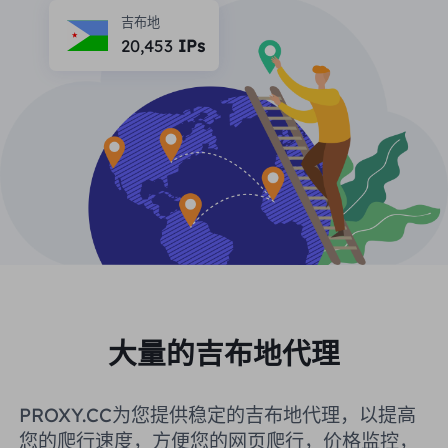
合作伙伴
吉布地
长效ISP代理
20,453
IPs
学习
静态数据中心代理
$0.2
/IP/天
品牌保护
推广计划
帮助
长效ISP代理
$1.4
/GB
中文
搜索引擎优化
合作伙伴
常见问题解答
中文
免费工具
享受
77%
现在就行动!
广告验证
博客
住宅0美元/GB
无限的0美元/天
代理检查程序
English
网页抓取
用户指南
Việt Nam
免费代理名单
查看所有
集成
登录
注册
大量的吉布地代理
Deutsch
位置
我应该选择哪种代理类型：动态
美国
PROXY.CC为您提供稳定的吉布地代理，以提高
住宅代理、不限流量套餐、静态
Indonesia
您的爬行速度，方便您的网页爬行，价格监控，
住宅代理？