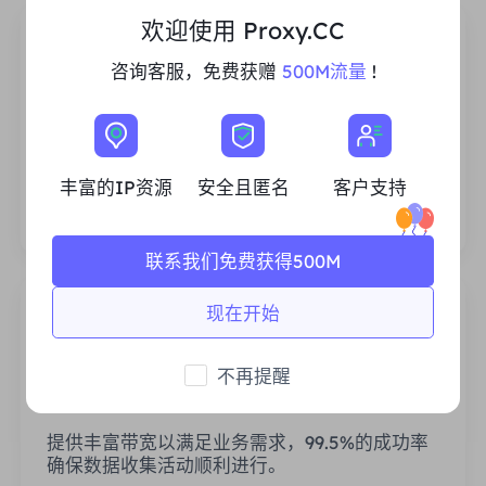
欢迎使用 Proxy.CC
咨询客服，免费获赠
500M流量
!
丰富的住宅IP资源
我们确保我们的IP代理资源是稳定可靠的，我们
丰富的IP资源
安全且匿名
客户支持
不断努力扩大现有的代理池，以满足每一个客户
的需求。
联系我们免费获得500M
现在开始
不再提醒
稳定高效
提供丰富带宽以满足业务需求，99.5%的成功率
确保数据收集活动顺利进行。