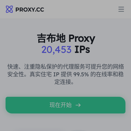
代理
吉布地 Proxy
20,453
IPs
住宅代理
定价
住宅代理
快速、注重隐私保护的代理服务可提升您的网络
住宅代理
安全性。真实住宅 IP 提供 99.5% 的在线率和稳
Data for AI
定连接。
静态住宅代理
住宅代理
$0.8
/GB
解决方案
不限流量住宅代理
现在开始
静态住宅代理
$0.28
/IP/天
按场景划分
资源
静态数据中心代理
不限流量住宅代理
$69.62
/天
市场研究