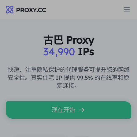
代理
古巴 Proxy
34,990
IPs
住宅代理
定价
住宅代理
快速、注重隐私保护的代理服务可提升您的网络
住宅代理
安全性。真实住宅 IP 提供 99.5% 的在线率和稳
Data for AI
定连接。
静态住宅代理
住宅代理
$0.8
/GB
解决方案
不限流量住宅代理
现在开始
静态住宅代理
$0.28
/IP/天
按场景划分
资源
静态数据中心代理
不限流量住宅代理
$69.62
/天
市场研究