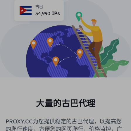
合作伙伴
古巴
长效ISP代理
34,990
IPs
学习
静态数据中心代理
$0.2
/IP/天
品牌保护
推广计划
帮助
长效ISP代理
$1.4
/GB
中文
搜索引擎优化
合作伙伴
常见问题解答
中文
免费工具
享受
77%
现在就行动!
广告验证
博客
住宅0美元/GB
无限的0美元/天
代理检查程序
English
网页抓取
用户指南
Việt Nam
免费代理名单
查看所有
集成
登录
注册
大量的古巴代理
Deutsch
位置
我应该选择哪种代理类型：动态
美国
PROXY.CC为您提供稳定的古巴代理，以提高您
住宅代理、不限流量套餐、静态
Indonesia
的爬行速度，方便您的网页爬行，价格监控，广
住宅代理？