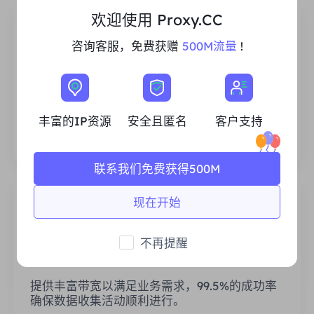
欢迎使用 Proxy.CC
咨询客服，免费获赠
500M流量
!
丰富的住宅IP资源
我们确保我们的IP代理资源是稳定可靠的，我们
丰富的IP资源
安全且匿名
客户支持
不断努力扩大现有的代理池，以满足每一个客户
的需求。
联系我们免费获得500M
现在开始
不再提醒
稳定高效
提供丰富带宽以满足业务需求，99.5%的成功率
确保数据收集活动顺利进行。