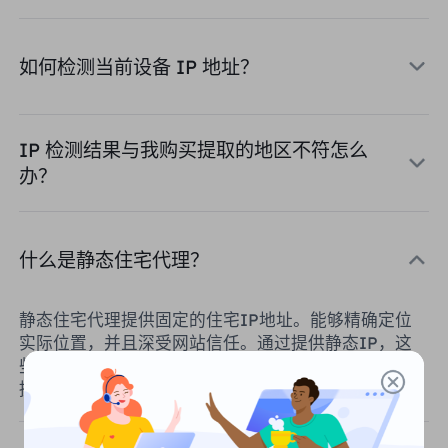
英国
Русский
如何检测当前设备 IP 地址？
购买后如何提取 IP
巴西
हिंदी
俄罗斯
IP 检测结果与我购买提取的地区不符怎么
Português
如何使用 VMLogin 浏览器设置
办？
代理？
更多的集成
更多的集成
什么是静态住宅代理？
静态住宅代理提供
固定的住宅IP地址
。能够精确定位
实际位置，并且深受网站信任。通过提供静态IP，这
些代理帮助用户在长时间内维持一致的IP地址，从而
提高访问的稳定性和安全性。