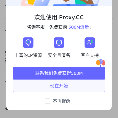
什么是不限流量套餐？
欢迎使用 Proxy.CC
咨询客服，免费获赠
500M流量
!
你们支持API 认证提取方式吗？
我应该选择哪种代理类型：动态住宅代理、静
丰富的IP资源
安全且匿名
客户支持
态住宅代理、不限流量套餐？
联系我们免费获得500M
你们提供哪些代理，IPv4 还是 IPv6？
现在开始
不再提醒
我的账户对我可以使用的端口数量有限制吗？