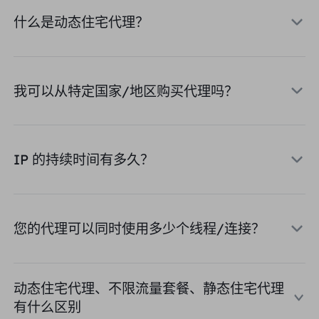
合作伙伴
什么是动态住宅代理？
长效ISP代理
学习
静态数据中心代理
$0.2
/IP/天
品牌保护
推广计划
帮助
长效ISP代理
$1.4
/GB
中文
我可以从特定国家/地区购买代理吗？
搜索引擎优化
合作伙伴
常见问题解答
中文
免费工具
享受
77%
现在就行动!
广告验证
博客
IP 的持续时间有多久？
住宅0美元/GB
无限的0美元/天
代理检查程序
English
网页抓取
用户指南
Việt Nam
免费代理名单
您的代理可以同时使用多少个线程/连接？
查看所有
集成
登录
注册
Deutsch
位置
我应该选择哪种代理类型：动态
动态住宅代理、不限流量套餐、静态住宅代理
美国
住宅代理、不限流量套餐、静态
Indonesia
有什么区别
住宅代理？