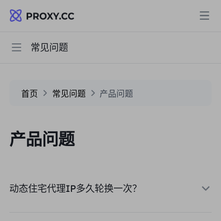
常见问题
快速开始
代理
住宅代理
常见问题
定价
首页
常见问题
产品问题
住宅代理
住宅代理
用户指南
Data for AI
产品问题
静态住宅代理
住宅代理
$0.8
/GB
解决方案
不限流量住宅代理
静态住宅代理
$0.28
/IP/天
动态住宅代理IP多久轮换一次？
按场景划分
资源
静态数据中心代理
不限流量住宅代理
$69.62
/天
市场研究