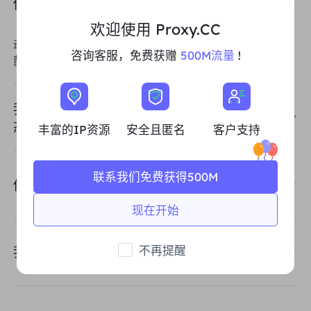
你们支持API 认证提取方式吗？
欢迎使用 Proxy.CC
动态住宅代理和不限流量套餐支持API认证提取方式。
咨询客服，免费获赠
500M流量
!
静态住宅代理支持账密提取方式。
我应该选择哪种代理类型：动态住宅代理、静
态住宅代理、不限流量套餐？
丰富的IP资源
安全且匿名
客户支持
联系我们免费获得500M
你们提供哪些代理，IPv4 还是 IPv6？
现在开始
不再提醒
我的账户对我可以使用的端口数量有限制吗？