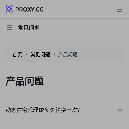
常见问题
快速开始
代理
住宅代理
常见问题
定价
首页
常见问题
产品问题
住宅代理
住宅代理
用户指南
Data for AI
产品问题
静态住宅代理
住宅代理
$0.8
/GB
解决方案
不限流量住宅代理
静态住宅代理
$0.28
/IP/天
动态住宅代理IP多久轮换一次？
按场景划分
资源
静态数据中心代理
不限流量住宅代理
$69.62
/天
市场研究