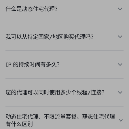
合作伙伴
什么是动态住宅代理？
长效ISP代理
学习
静态数据中心代理
$0.2
/IP/天
品牌保护
推广计划
帮助
长效ISP代理
$1.4
/GB
中文
我可以从特定国家/地区购买代理吗？
搜索引擎优化
合作伙伴
常见问题解答
中文
免费工具
享受
77%
现在就行动!
广告验证
博客
IP 的持续时间有多久？
住宅0美元/GB
无限的0美元/天
代理检查程序
English
网页抓取
用户指南
Việt Nam
免费代理名单
您的代理可以同时使用多少个线程/连接？
查看所有
集成
登录
注册
Deutsch
位置
我应该选择哪种代理类型：动态
动态住宅代理、不限流量套餐、静态住宅代理
美国
住宅代理、不限流量套餐、静态
Indonesia
有什么区别
住宅代理？