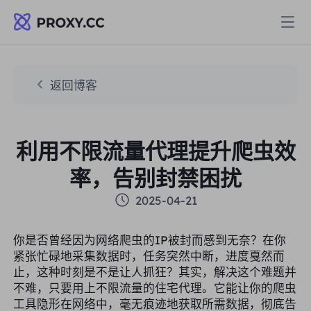
代理
返回博客
住宅代理
定价
利用不限流量代理提升爬虫效
住宅代理
住宅代理
率，告别封禁困扰
Data for AI
静态住宅代理
2025-04-21
住宅代理
$0.8
/GB
解决方案
你是否曾经因为网络爬虫的IP被封而感到无奈？在你
不限流量住宅代理
静态住宅代理
$0.28
/IP/天
紧张忙碌地采集数据时，任务突然中断，进度戛然而
止，这种时刻是不是让人抓狂？其实，解决这个难题并
按场景划分
不难，只要用上不限流量的住宅代理。它能让你的爬虫
资源
静态数据中心代理
不限流量住宅代理
$69.62
/天
工具隐形在网络中，毫无痕迹地获取所需数据，彻底告
市场研究