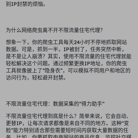
别IP封禁的烦恼。
合作伙伴
长效ISP代理
学习
静态数据中心代理
$0.2
/IP/天
品牌保护
推广计划
为什么网络爬虫离不开不限流量住宅代理？
帮助
长效ISP代理
$1.4
/GB
中文
搜索引擎优化
想象一下，你的爬虫工具每天24小时不停地抓取网站
合作伙伴
常见问题解答
数据。可是，抓到一半，IP被封了，任务突然中断，
是不是让人崩溃？其实，使用不限流量的住宅代理就能
中文
免费工具
享受
77%
现在就行动!
广告验证
轻松解决这个问题。通过频繁更换IP地址，你的爬虫
博客
工具就像披上了“隐身衣”，可以模拟不同用户和地区的
住宅0美元/GB
无限的0美元/天
代理检查程序
English
访问行为，轻松避开封禁。
网页抓取
用户指南
Việt Nam
免费代理名单
查看所有
不限流量住宅代理：数据采集的“得力助手”
集成
登录
注册
Deutsch
位置
不限流量住宅代理到底是什么？简单来说，它会自动、
更替IP，让每次请求都像是来自不同的地方。这种“变
我应该选择哪种代理类型：动态
美国
住宅代理、不限流量套餐、静态
脸”能力特别适合那些需要短时间内获取大量数据的任
Indonesia
住宅代理？
务。比如，你要抓取电商网站的商品信息、监控社交媒