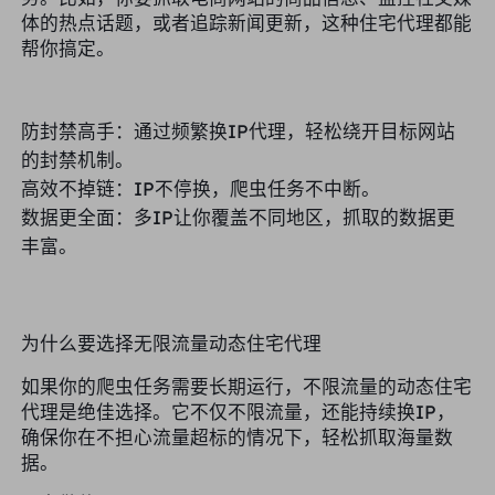
体的热点话题，或者追踪新闻更新，这种住宅代理都能
英国
Русский
帮你搞定。
购买后如何提取 IP
巴西
हिंदी
防封禁高手：通过频繁换IP代理，轻松绕开目标网站
俄罗斯
的封禁机制。
Português
如何使用 VMLogin 浏览器设置
高效不掉链：IP不停换，爬虫任务不中断。
代理？
数据更全面：多IP让你覆盖不同地区，抓取的数据更
更多的集成
丰富。
更多的集成
为什么要选择无限流量动态住宅代理
如果你的爬虫任务需要长期运行，不限流量的动态住宅
代理是绝佳选择。它不仅不限流量，还能持续换IP，
确保你在不担心流量超标的情况下，轻松抓取海量数
据。