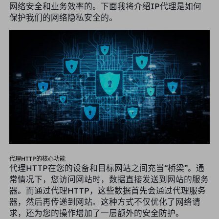
网络安全和业务效率的。下面我将介绍IP代理是如何
合作伙伴
保护我们的网络隐私安全的。
长效ISP代理
学习
静态数据中心代理
$0.2
/IP/天
品牌保护
推广计划
帮助
长效ISP代理
$1.4
/GB
中文
搜索引擎优化
合作伙伴
常见问题解答
中文
免费工具
享受
77%
现在就行动!
广告验证
博客
住宅0美元/GB
无限的0美元/天
代理检查程序
English
网页抓取
用户指南
Việt Nam
免费代理名单
代理HTTP的核心功能
查看所有
集成
代理HTTP在您的设备和目标网站之间充当“桥梁”。通
登录
注册
常情况下，您访问网站时，数据直接发送到网站的服务
Deutsch
位置
器。而通过代理HTTP，这些数据首先会通过代理服务
我应该选择哪种代理类型：动态
美国
器，然后再传递到网站。这种方式不仅优化了网络请
住宅代理、不限流量套餐、静态
Indonesia
求，还为您的操作增加了一层额外的安全防护。
住宅代理？