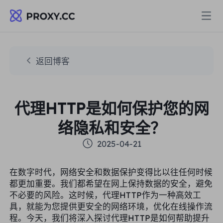
代理
返回博客
住宅代理
定价
代理HTTP是如何保护您的网
住宅代理
住宅代理
络隐私和安全？
Data for AI
静态住宅代理
2025-04-21
住宅代理
$0.8
/GB
解决方案
在数字时代，网络安全和数据保护变得比以往任何时候
不限流量住宅代理
静态住宅代理
$0.28
/IP/天
都更加重要。我们都希望在网上保持数据的安全，避免
不必要的风险。这时候，代理HTTP作为一种高效工
按场景划分
具，就能为您提供更安全的网络环境，优化在线操作流
资源
静态数据中心代理
不限流量住宅代理
$69.62
/天
程。今天，我们将深入探讨代理HTTP是如何帮助提升
市场研究