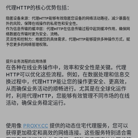
英国
代理HTTP的核心优势包括：
Русский
隐匿设备来源
：代理HTTP能够有效隐匿您设备的网络活动路径，减少暴露在
购买后如何提取 IP
外的风险，保障在线操作的私密性和安全性。
巴西
作为信息传输的缓冲层
：代理HTTP在信息传输过程中起到缓冲作用，确保网
हिंदी
络数据在传输时更为安全、流畅。
灵活性和控制力
：根据您的具体需求，代理HTTP能够提供多种操作方式，赋
俄罗斯
予您更多的网络管理权限。
Português
如何使用 VMLogin 浏览器设置
代理？
更多的集成
提升业务流程的应用场景
在各种在线业务操作中，效率和安全性是关键。代理
HTTP可以优化这些流程。例如，在数据处理和信息交
更多的集成
换过程中，代理HTTP能让您的操作更安全、更高效，
从而确保业务活动的顺畅进行。尤其是在全球化运作
时，利用代理HTTP，您能够有效管理不同市场的在线
活动，确保业务稳定运行。
使用像
PROXY.CC
提供的动态住宅代理服务，您可以
获得更加稳定和高效的网络连接。这些服务特别适合需