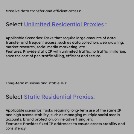
Reino Unido
Русский
Massive data transfer and efficient access:
Select
Unlimited Residential Proxies
:
Brasil
हिंदी
Applicable Scenarios
: Tasks that require large amounts of data
Rússia
transfer and frequent access, such as data collection, web crawling,
Português
market research, social media marketing, etc.
Features
: Provide static IP with
unlimited traffic
, no traffic limitation,
save the cost of per-traffic billing, efficient and secure.
Mais integrações
Long-term missions and stable IPs:
Select
Static Residential Proxies
:
Applicable scenarios
: tasks requiring long-term use of the same IP
and high access stability, such as managing multiple social media
accounts, brand protection, online advertising, etc.
Features
: Provides
fixed IP
addresses to ensure access stability and
consistency.