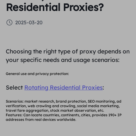
Residential Proxies?
PARCEIROS
Proxy ISP de longa duração
Aprender
Agente de data center estático
$0.2
/IP/dia
Proteção da marca
Programa de afiliados
2025-03-20
AJUDA
Proxy ISP de longa duração
$1.4
/GB
Português
Monitoramento de SEO
Parceiros
Perguntas frequentes
Choosing the right type of proxy depends on
中文
FERRAMENTAS GRATUITAS
your specific needs and usage scenarios:
Aproveitar
77% de desconto
e aja agora!
Verificação de anúncios
Blogue
Residencial $0/GB
$0/dia ilimitado
Verificador de proxy
General use and privacy protection:
English
Raspagem e rastreamento da Web
Select
Rotating Residential Proxies
:
Guia do usuário
Việt Nam
Lista de proxy grátis
Scenarios
: market research, brand protection, SEO monitoring, ad
Ver tudo
INTEGRAÇÕES
Conecte-se
Inscrever-se
verification, web crawling and crawling, social media marketing,
Deutsch
travel fare aggregation, stock market observation, etc.
LOCAIS
Features
: Can locate countries, continents, cities, provides
190+
IP
Mais integrações
addresses from real devices
worldwide.
Estados Unidos
Indonesia