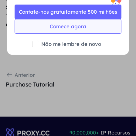
Static Residential Proxies can be chosen.
Contate-nos gratuitamente 500 milhões
This ensures
efficiency and protects privacy
at the same time.
Comece agora
Não me lembre de novo
Anterior
Purchase Tutorial
90,000,000+
IP Recursos