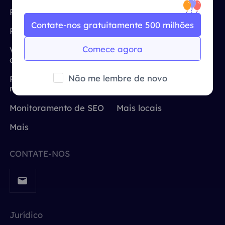
Reino Unido
Pesquisa de mercado
Estados Unidos
Русский
Contate-nos gratuitamente 500 milhões
Proteção da marca
Reino Unido
Brasil
हिंदी
Comece agora
Verificação de
Alemanha
anúncios
Índia
Rússia
Não me lembre de novo
Português
Raspagem e
rastreamento da Web
Japão
Mais integrações
Monitoramento de SEO
Mais locais
Mais
CONTATE-NOS
Jurídico