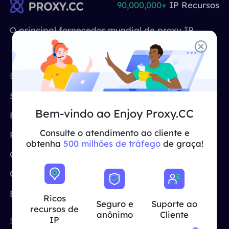
90,000,000+
IP Recursos
PARCEIROS
Proxy ISP de longa duração
Aprender
Agente de data center estático
$0.2
/IP/dia
O principal fornecedor mundial de proxy IP
Proteção da marca
Programa de afiliados
AJUDA
Proxy ISP de longa duração
$1.4
/GB
Português
Monitoramento de SEO
Parceiros
EMPRESA
FERRAMENTAS
Perguntas frequentes
GRATUITAS
中文
Sobre nós
FERRAMENTAS GRATUITAS
Aproveitar
77% de desconto
e aja agora!
Verificação de anúncios
Proxy Gratuito
Blogue
Bem-vindo ao Enjoy Proxy.CC
Programa de afiliados
Residencial $0/GB
$0/dia ilimitado
Verificador de proxy
English
Testador de proxy
Consulte o atendimento ao cliente e
Preços
Raspagem e rastreamento da Web
obtenha
500 milhões de tráfego
de graça!
CroxyProxy
Guia do usuário
Casos de uso
Việt Nam
Lista de proxy grátis
ProxySite
Ver tudo
Central de Ajuda
INTEGRAÇÕES
Conecte-se
Inscrever-se
Proxies por ISP
Deutsch
LOCAIS
Blogue
Mais integrações
Ricos
Seguro e
Suporte ao
recursos de
Estados Unidos
anônimo
Cliente
Indonesia
IP
SLOUÇÕES
LOCAIS