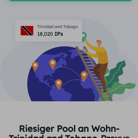
PARTNER
Berater für langfristige imap
Lernen
Ich habe kein heating
$0.2
Die IP liebt mich
Markenschutz
Partnerprogramm
Trinidad and Tobago
HELFEN
18,020
IPs
Berater für langfristige imap
$1.4
/GB
Deutsch
SEO-Überwachung
Partner
FAQ
中文
KOSTENLOSE WERKZEUGE
Genießen
77 % Rabatt
und handeln Sie jetzt!
Anzeigenüberprüfung
Blog
Wohnimmobilien $0/GB
Unbegrenzt $0/Tag
Proxy-Checker
English
Web Scraping und Crawling
Benutzerhandbuch
Việt Nam
Kostenlose Proxy-Liste
Alle anzeigen
INTEGRATIONEN
Einloggen
Melden Sie sich an
Deutsch
STANDORTE
Weitere Integrationen
Riesiger Pool an Wohn-
Vereinigte Staaten
Indonesia