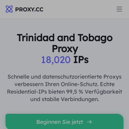
Proxys
Trinidad and Tobago
Proxy
WOHNPROXY
Preise
18,020
IPs
Wohn-Proxy
WOHNPROXY
Data for AI
Schnelle und datenschutzorientierte Proxys
Statischer Wohn-Proxy
verbessern Ihren Online-Schutz. Echte
Wohn-Proxy
$0.8
/GB
Residential-IPs bieten 99,5 % Verfügbarkeit
Lösungen
und stabile Verbindungen.
Unbegrenzter Wohn-Proxy
Statischer Wohn-Proxy
$0.28
/IP/Tag
NACH ANWENDUNGSFALL
Ressourcen
Beginnen Sie jetzt
Ich habe kein heating
Unbegrenzter Wohn-Proxy
$69.62
/Tag
Marktforschung