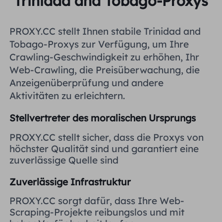
Trinidad and Tobago-Proxys
Vereinigtes Königreich
Русский
PROXY.CC stellt Ihnen stabile Trinidad and
Brasilien
Tobago-Proxys zur Verfügung, um Ihre
हिंदी
Crawling-Geschwindigkeit zu erhöhen, Ihr
Web-Crawling, die Preisüberwachung, die
Russland
Português
Anzeigenüberprüfung und andere
Aktivitäten zu erleichtern.
Weitere Integrationen
Stellvertreter des moralischen Ursprungs
PROXY.CC stellt sicher, dass die Proxys von
höchster Qualität sind und garantiert eine
zuverlässige Quelle sind
Zuverlässige Infrastruktur
PROXY.CC sorgt dafür, dass Ihre Web-
Scraping-Projekte reibungslos und mit