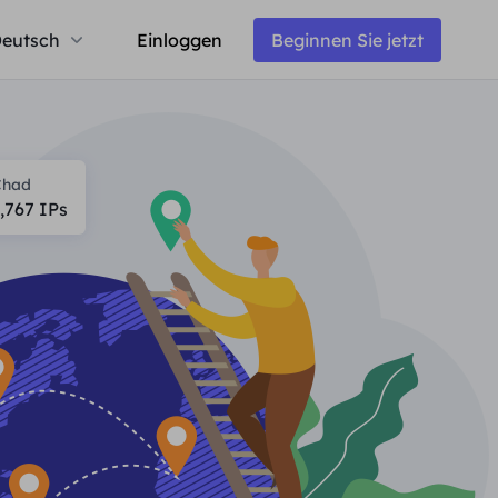
eutsch
Einloggen
Beginnen Sie jetzt
Chad
,767
IPs