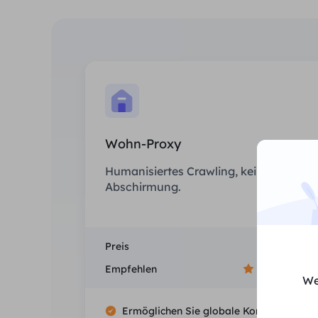
Wohn-Proxy
Humanisiertes Crawling, keine IP-
Abschirmung.
Preis
$0/GB
Empfehlen
We
Ermöglichen Sie globale Konnektivität