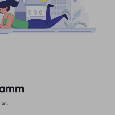
gramm
 an;