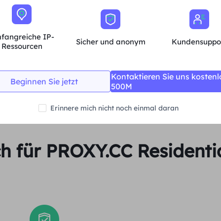
Unbegrenzte Sitzungen und Bandbreite
Durchschn.
fangreiche IP-
Sicher und anonym
Kundensuppo
Ressourcen
Jetzt kaufen
Kontaktieren Sie uns kostenl
Beginnen Sie jetzt
500M
Erinnere mich nicht noch einmal daran
ch für PROXY.CC Residenti