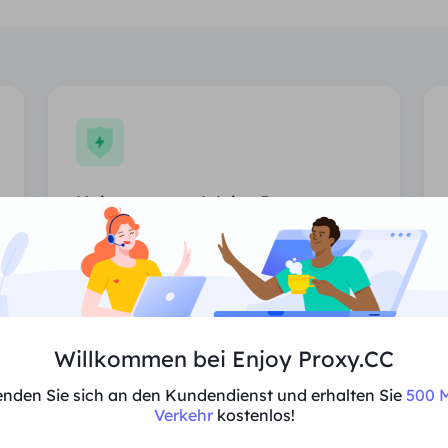
Unbegrenzter Wohn-Proxy
Unbegrenzte Nutzung von Wohn-
Proxies, zufällig zugewiesene Länder.
Preis
$0/Tag
Willkommen bei Enjoy Proxy.CC
Empfehlen
nden Sie sich an den Kundendienst und erhalten Sie
500 M
Verkehr
kostenlos!
Unterstützt Multi-Parallelität