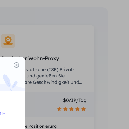
Statischer Wohn-Proxy
Rüsten Sie statische (ISP) Privat-
Proxys aus und genießen Sie
unschlagbare Geschwindigkeit und
Stabilität.
Preis
$0/IP/Tag
Empfehlen
io.
Nationale Positionierung