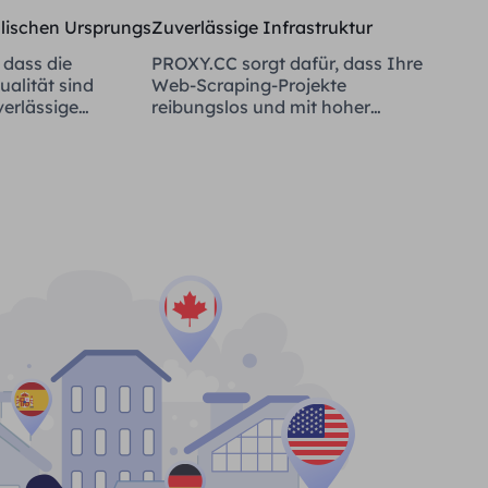
alischen Ursprungs
Zuverlässige Infrastruktur
 dass die
PROXY.CC sorgt dafür, dass Ihre
alität sind
Web-Scraping-Projekte
verlässige
reibungslos und mit hoher
Verfügbarkeit laufen