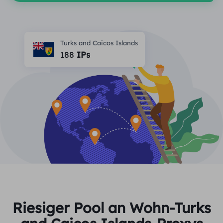
PARTNER
Berater für langfristige imap
Lernen
Ich habe kein heating
$0.2
Die IP liebt mich
Markenschutz
Partnerprogramm
Turks and Caicos Islands
HELFEN
188
IPs
Berater für langfristige imap
$1.4
/GB
Deutsch
SEO-Überwachung
Partner
FAQ
中文
KOSTENLOSE WERKZEUGE
Genießen
77 % Rabatt
und handeln Sie jetzt!
Anzeigenüberprüfung
Blog
Wohnimmobilien $0/GB
Unbegrenzt $0/Tag
Proxy-Checker
English
Web Scraping und Crawling
Benutzerhandbuch
Việt Nam
Kostenlose Proxy-Liste
Alle anzeigen
INTEGRATIONEN
Einloggen
Melden Sie sich an
Deutsch
STANDORTE
Weitere Integrationen
Riesiger Pool an Wohn-Turks
Vereinigte Staaten
Indonesia