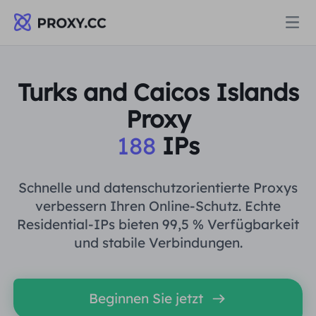
Proxys
Turks and Caicos Islands
Proxy
WOHNPROXY
Preise
188
IPs
Wohn-Proxy
WOHNPROXY
Data for AI
Schnelle und datenschutzorientierte Proxys
Statischer Wohn-Proxy
verbessern Ihren Online-Schutz. Echte
Wohn-Proxy
$0.8
/GB
Residential-IPs bieten 99,5 % Verfügbarkeit
Lösungen
und stabile Verbindungen.
Unbegrenzter Wohn-Proxy
Statischer Wohn-Proxy
$0.28
/IP/Tag
NACH ANWENDUNGSFALL
Ressourcen
Beginnen Sie jetzt
Ich habe kein heating
Unbegrenzter Wohn-Proxy
$69.62
/Tag
Marktforschung