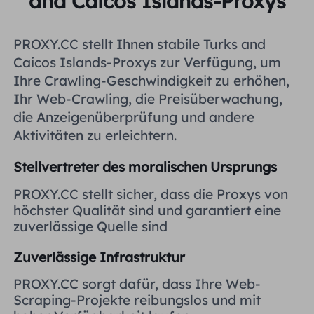
and Caicos Islands-Proxys
Vereinigtes Königreich
Русский
PROXY.CC stellt Ihnen stabile Turks and
Brasilien
Caicos Islands-Proxys zur Verfügung, um
हिंदी
Ihre Crawling-Geschwindigkeit zu erhöhen,
Ihr Web-Crawling, die Preisüberwachung,
Russland
Português
die Anzeigenüberprüfung und andere
Aktivitäten zu erleichtern.
Weitere Integrationen
Stellvertreter des moralischen Ursprungs
PROXY.CC stellt sicher, dass die Proxys von
höchster Qualität sind und garantiert eine
zuverlässige Quelle sind
Zuverlässige Infrastruktur
PROXY.CC sorgt dafür, dass Ihre Web-
Scraping-Projekte reibungslos und mit