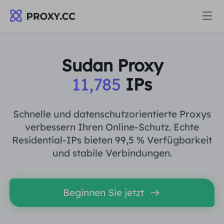
Proxys
Sudan Proxy
11,785
IPs
WOHNPROXY
Preise
Wohn-Proxy
Schnelle und datenschutzorientierte Proxys
WOHNPROXY
verbessern Ihren Online-Schutz. Echte
Data for AI
Residential-IPs bieten 99,5 % Verfügbarkeit
Statischer Wohn-Proxy
Wohn-Proxy
$0.8
/GB
und stabile Verbindungen.
Lösungen
Unbegrenzter Wohn-Proxy
Statischer Wohn-Proxy
$0.28
/IP/Tag
Beginnen Sie jetzt
NACH ANWENDUNGSFALL
Ressourcen
Ich habe kein heating
Unbegrenzter Wohn-Proxy
$69.62
/Tag
Marktforschung