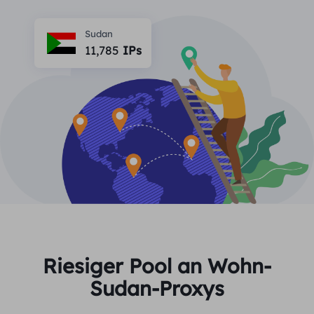
PARTNER
Berater für langfristige imap
Lernen
Ich habe kein heating
Sudan
$0.2
Die IP liebt mich
Markenschutz
11,785
IPs
Partnerprogramm
HELFEN
Berater für langfristige imap
$1.4
/GB
Deutsch
SEO-Überwachung
Partner
FAQ
中文
KOSTENLOSE WERKZEUGE
Genießen
77 % Rabatt
und handeln Sie jetzt!
Anzeigenüberprüfung
Blog
Wohnimmobilien $0/GB
Unbegrenzt $0/Tag
Proxy-Checker
English
Web Scraping und Crawling
Benutzerhandbuch
Việt Nam
Kostenlose Proxy-Liste
Alle anzeigen
INTEGRATIONEN
Einloggen
Melden Sie sich an
Deutsch
STANDORTE
Riesiger Pool an Wohn-
Weitere Integrationen
Sudan-Proxys
Vereinigte Staaten
Indonesia