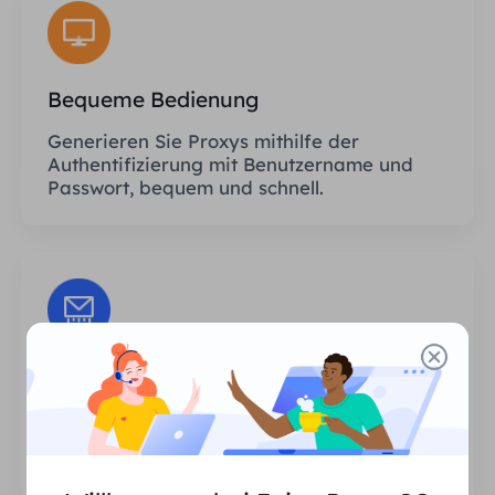
Bequeme Bedienung
Generieren Sie Proxys mithilfe der
Authentifizierung mit Benutzername und
Passwort, bequem und schnell.
Unbegrenzte Sitzungen
Es gibt keine Begrenzung hinsichtlich der
Anzahl der Nutzungen oder der
Aufrufhäufigkeit der Proxys.