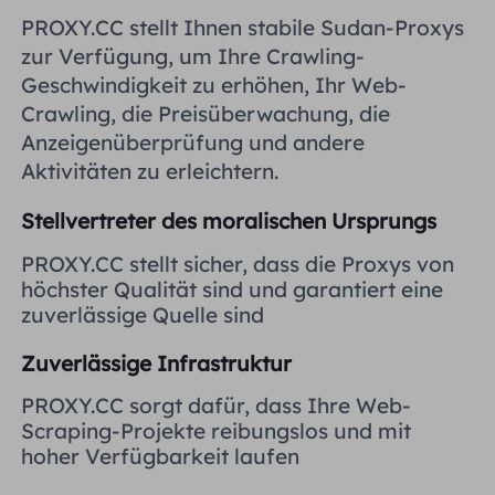
Vereinigtes Königreich
PROXY.CC stellt Ihnen stabile Sudan-Proxys
Русский
zur Verfügung, um Ihre Crawling-
Geschwindigkeit zu erhöhen, Ihr Web-
Brasilien
हिंदी
Crawling, die Preisüberwachung, die
Anzeigenüberprüfung und andere
Russland
Aktivitäten zu erleichtern.
Português
Stellvertreter des moralischen Ursprungs
Weitere Integrationen
PROXY.CC stellt sicher, dass die Proxys von
höchster Qualität sind und garantiert eine
zuverlässige Quelle sind
Zuverlässige Infrastruktur
PROXY.CC sorgt dafür, dass Ihre Web-
Scraping-Projekte reibungslos und mit
hoher Verfügbarkeit laufen