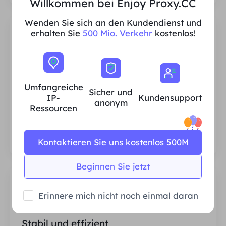
Willkommen bei Enjoy Proxy.CC
Wenden Sie sich an den Kundendienst und
erhalten Sie
500 Mio. Verkehr
kostenlos!
Umfangreiche IP-Ressourcen für
Privathaushalte
Umfangreiche
Sicher und
IP-
Kundensupport
anonym
Wir stellen sicher, dass unsere IP-Proxy-
Ressourcen
Ressourcen stabil und zuverlässig sind, und
wir sind ständig bestrebt, den aktuellen
Proxy-Pool zu erweitern, um den
Kontaktieren Sie uns kostenlos 500M
Bedürfnissen jedes Kunden gerecht zu
werden.
Beginnen Sie jetzt
Erinnere mich nicht noch einmal daran
Stabil und effizient