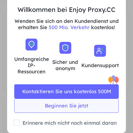
Willkommen bei Enjoy Proxy.CC
Wenden Sie sich an den Kundendienst und
erhalten Sie
500 Mio. Verkehr
kostenlos!
Umfangreiche IP-Ressourcen für
Privathaushalte
Umfangreiche
Sicher und
Wir stellen sicher, dass unsere IP-Proxy-
IP-
Kundensupport
anonym
Ressourcen stabil und zuverlässig sind, und
Ressourcen
wir sind ständig bestrebt, den aktuellen
Proxy-Pool zu erweitern, um den
Bedürfnissen jedes Kunden gerecht zu
Kontaktieren Sie uns kostenlos 500M
werden.
Beginnen Sie jetzt
Erinnere mich nicht noch einmal daran
Stabil und effizient