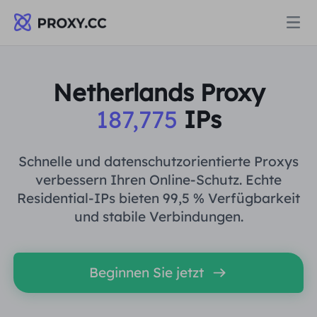
Proxys
Netherlands Proxy
187,775
IPs
WOHNPROXY
Preise
Wohn-Proxy
Schnelle und datenschutzorientierte Proxys
WOHNPROXY
verbessern Ihren Online-Schutz. Echte
Data for AI
Residential-IPs bieten 99,5 % Verfügbarkeit
Statischer Wohn-Proxy
Wohn-Proxy
$0.8
/GB
und stabile Verbindungen.
Lösungen
Unbegrenzter Wohn-Proxy
Statischer Wohn-Proxy
$0.28
/IP/Tag
Beginnen Sie jetzt
NACH ANWENDUNGSFALL
Ressourcen
Ich habe kein heating
Unbegrenzter Wohn-Proxy
$69.62
/Tag
Marktforschung