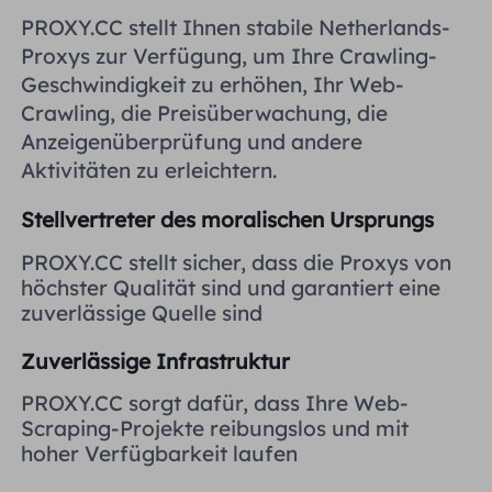
Vereinigtes Königreich
PROXY.CC stellt Ihnen stabile Netherlands-
Русский
Proxys zur Verfügung, um Ihre Crawling-
Geschwindigkeit zu erhöhen, Ihr Web-
Brasilien
हिंदी
Crawling, die Preisüberwachung, die
Anzeigenüberprüfung und andere
Russland
Aktivitäten zu erleichtern.
Português
Stellvertreter des moralischen Ursprungs
Weitere Integrationen
PROXY.CC stellt sicher, dass die Proxys von
höchster Qualität sind und garantiert eine
zuverlässige Quelle sind
Zuverlässige Infrastruktur
PROXY.CC sorgt dafür, dass Ihre Web-
Scraping-Projekte reibungslos und mit
hoher Verfügbarkeit laufen