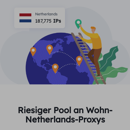
PARTNER
Berater für langfristige imap
Lernen
Ich habe kein heating
Netherlands
$0.2
Die IP liebt mich
Markenschutz
187,775
IPs
Partnerprogramm
HELFEN
Berater für langfristige imap
$1.4
/GB
Deutsch
SEO-Überwachung
Partner
FAQ
中文
KOSTENLOSE WERKZEUGE
Genießen
77 % Rabatt
und handeln Sie jetzt!
Anzeigenüberprüfung
Blog
Wohnimmobilien $0/GB
Unbegrenzt $0/Tag
Proxy-Checker
English
Web Scraping und Crawling
Benutzerhandbuch
Việt Nam
Kostenlose Proxy-Liste
Alle anzeigen
INTEGRATIONEN
Einloggen
Melden Sie sich an
Deutsch
STANDORTE
Riesiger Pool an Wohn-
Weitere Integrationen
Netherlands-Proxys
Vereinigte Staaten
Indonesia