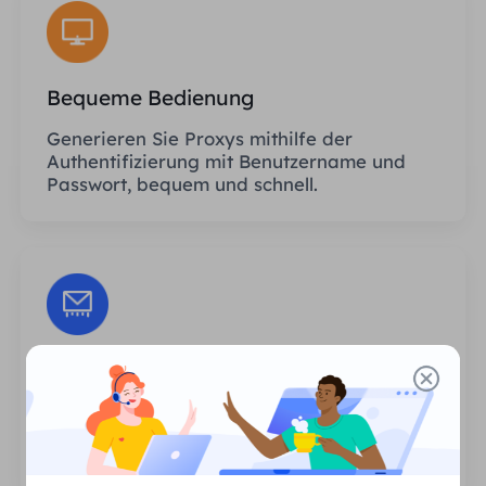
Bequeme Bedienung
Generieren Sie Proxys mithilfe der
Authentifizierung mit Benutzername und
Passwort, bequem und schnell.
Unbegrenzte Sitzungen
Es gibt keine Begrenzung hinsichtlich der
Anzahl der Nutzungen oder der
Aufrufhäufigkeit der Proxys.