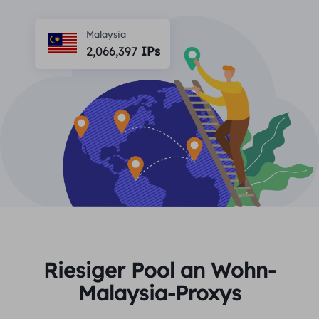
PARTNER
Berater für langfristige imap
Lernen
Ich habe kein heating
Malaysia
$0.2
Die IP liebt mich
Markenschutz
2,066,397
IPs
Partnerprogramm
HELFEN
Berater für langfristige imap
$1.4
/GB
Deutsch
SEO-Überwachung
Partner
FAQ
中文
KOSTENLOSE WERKZEUGE
Genießen
77 % Rabatt
und handeln Sie jetzt!
Anzeigenüberprüfung
Blog
Wohnimmobilien $0/GB
Unbegrenzt $0/Tag
Proxy-Checker
English
Web Scraping und Crawling
Benutzerhandbuch
Việt Nam
Kostenlose Proxy-Liste
Alle anzeigen
INTEGRATIONEN
Einloggen
Melden Sie sich an
Deutsch
STANDORTE
Riesiger Pool an Wohn-
Weitere Integrationen
Malaysia-Proxys
Vereinigte Staaten
Indonesia