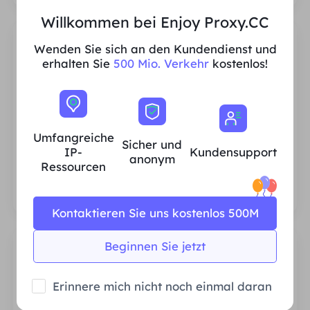
Willkommen bei Enjoy Proxy.CC
Wenden Sie sich an den Kundendienst und
erhalten Sie
500 Mio. Verkehr
kostenlos!
Umfangreiche IP-Ressourcen für
Privathaushalte
Umfangreiche
Sicher und
Wir stellen sicher, dass unsere IP-Proxy-
IP-
Kundensupport
anonym
Ressourcen stabil und zuverlässig sind, und
Ressourcen
wir sind ständig bestrebt, den aktuellen
Proxy-Pool zu erweitern, um den
Bedürfnissen jedes Kunden gerecht zu
Kontaktieren Sie uns kostenlos 500M
werden.
Beginnen Sie jetzt
Erinnere mich nicht noch einmal daran
Stabil und effizient