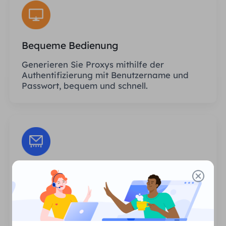
Bequeme Bedienung
Generieren Sie Proxys mithilfe der
Authentifizierung mit Benutzername und
Passwort, bequem und schnell.
Unbegrenzte Sitzungen
Es gibt keine Begrenzung hinsichtlich der
Anzahl der Nutzungen oder der
Aufrufhäufigkeit der Proxys.