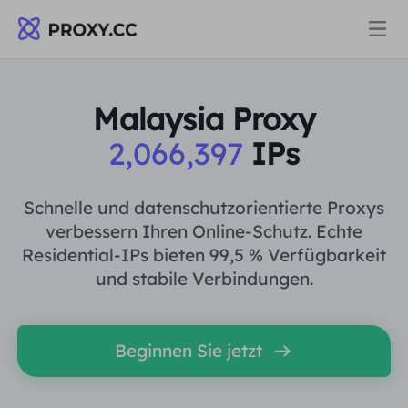
Proxys
Malaysia Proxy
2,066,397
IPs
WOHNPROXY
Preise
Wohn-Proxy
Schnelle und datenschutzorientierte Proxys
WOHNPROXY
verbessern Ihren Online-Schutz. Echte
Data for AI
Residential-IPs bieten 99,5 % Verfügbarkeit
Statischer Wohn-Proxy
Wohn-Proxy
$0.8
/GB
und stabile Verbindungen.
Lösungen
Unbegrenzter Wohn-Proxy
Statischer Wohn-Proxy
$0.28
/IP/Tag
Beginnen Sie jetzt
NACH ANWENDUNGSFALL
Ressourcen
Ich habe kein heating
Unbegrenzter Wohn-Proxy
$69.62
/Tag
Marktforschung