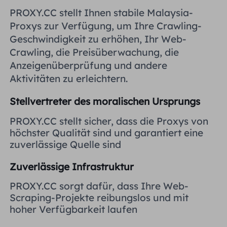
Vereinigtes Königreich
PROXY.CC stellt Ihnen stabile Malaysia-
Русский
Proxys zur Verfügung, um Ihre Crawling-
Geschwindigkeit zu erhöhen, Ihr Web-
Brasilien
हिंदी
Crawling, die Preisüberwachung, die
Anzeigenüberprüfung und andere
Russland
Aktivitäten zu erleichtern.
Português
Stellvertreter des moralischen Ursprungs
Weitere Integrationen
PROXY.CC stellt sicher, dass die Proxys von
höchster Qualität sind und garantiert eine
zuverlässige Quelle sind
Zuverlässige Infrastruktur
PROXY.CC sorgt dafür, dass Ihre Web-
Scraping-Projekte reibungslos und mit
hoher Verfügbarkeit laufen