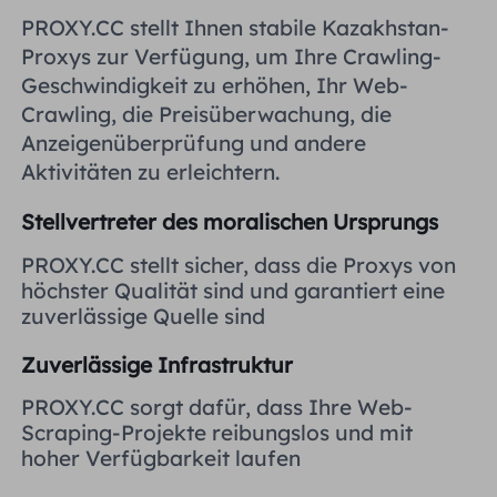
Vereinigtes Königreich
PROXY.CC stellt Ihnen stabile Kazakhstan-
Русский
Proxys zur Verfügung, um Ihre Crawling-
Geschwindigkeit zu erhöhen, Ihr Web-
Brasilien
हिंदी
Crawling, die Preisüberwachung, die
Anzeigenüberprüfung und andere
Russland
Aktivitäten zu erleichtern.
Português
Stellvertreter des moralischen Ursprungs
Weitere Integrationen
PROXY.CC stellt sicher, dass die Proxys von
höchster Qualität sind und garantiert eine
zuverlässige Quelle sind
Zuverlässige Infrastruktur
PROXY.CC sorgt dafür, dass Ihre Web-
Scraping-Projekte reibungslos und mit
hoher Verfügbarkeit laufen