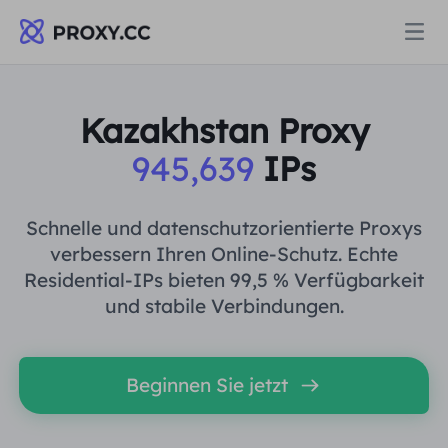
Proxys
Kazakhstan Proxy
945,639
IPs
WOHNPROXY
Preise
Wohn-Proxy
Schnelle und datenschutzorientierte Proxys
WOHNPROXY
verbessern Ihren Online-Schutz. Echte
Data for AI
Residential-IPs bieten 99,5 % Verfügbarkeit
Statischer Wohn-Proxy
Wohn-Proxy
$0.8
/GB
und stabile Verbindungen.
Lösungen
Unbegrenzter Wohn-Proxy
Statischer Wohn-Proxy
$0.28
/IP/Tag
Beginnen Sie jetzt
NACH ANWENDUNGSFALL
Ressourcen
Ich habe kein heating
Unbegrenzter Wohn-Proxy
$69.62
/Tag
Marktforschung