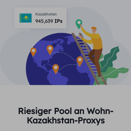
PARTNER
Berater für langfristige imap
Lernen
Ich habe kein heating
Kazakhstan
$0.2
Die IP liebt mich
Markenschutz
945,639
IPs
Partnerprogramm
HELFEN
Berater für langfristige imap
$1.4
/GB
Deutsch
SEO-Überwachung
Partner
FAQ
中文
KOSTENLOSE WERKZEUGE
Genießen
77 % Rabatt
und handeln Sie jetzt!
Anzeigenüberprüfung
Blog
Wohnimmobilien $0/GB
Unbegrenzt $0/Tag
Proxy-Checker
English
Web Scraping und Crawling
Benutzerhandbuch
Việt Nam
Kostenlose Proxy-Liste
Alle anzeigen
INTEGRATIONEN
Einloggen
Melden Sie sich an
Deutsch
STANDORTE
Riesiger Pool an Wohn-
Weitere Integrationen
Kazakhstan-Proxys
Vereinigte Staaten
Indonesia