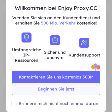
Willkommen bei Enjoy Proxy.CC
Wenden Sie sich an den Kundendienst und
erhalten Sie
500 Mio. Verkehr
kostenlos!
Umfangreiche IP-Ressourcen für
Privathaushalte
Umfangreiche
Sicher und
Wir stellen sicher, dass unsere IP-Proxy-
IP-
Kundensupport
anonym
Ressourcen stabil und zuverlässig sind, und
Ressourcen
wir sind ständig bestrebt, den aktuellen
Proxy-Pool zu erweitern, um den
Bedürfnissen jedes Kunden gerecht zu
Kontaktieren Sie uns kostenlos 500M
werden.
Beginnen Sie jetzt
Erinnere mich nicht noch einmal daran
Stabil und effizient