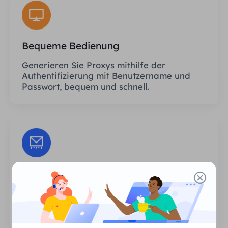
Bequeme Bedienung
Generieren Sie Proxys mithilfe der
Authentifizierung mit Benutzername und
Passwort, bequem und schnell.
Unbegrenzte Sitzungen
Es gibt keine Begrenzung hinsichtlich der
Anzahl der Nutzungen oder der
Aufrufhäufigkeit der Proxys.