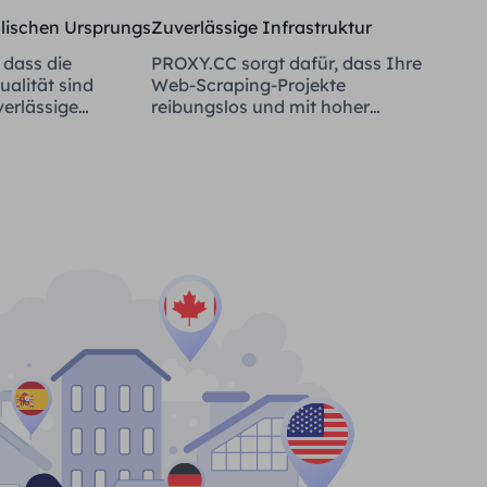
alischen Ursprungs
Zuverlässige Infrastruktur
 dass die
PROXY.CC sorgt dafür, dass Ihre
alität sind
Web-Scraping-Projekte
verlässige
reibungslos und mit hoher
Verfügbarkeit laufen