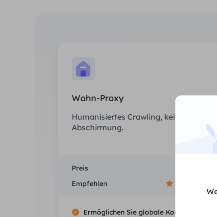
Wohn-Proxy
Humanisiertes Crawling, keine IP-
Abschirmung.
Preis
$0/GB
Empfehlen
We
Ermöglichen Sie globale Konnektivität