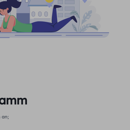
gramm
 an;