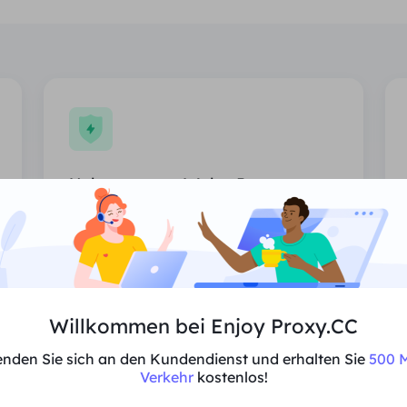
Unbegrenzter Wohn-Proxy
Unbegrenzte Nutzung von Wohn-
Proxies, zufällig zugewiesene Länder.
Preis
$0/Tag
Willkommen bei Enjoy Proxy.CC
Empfehlen
nden Sie sich an den Kundendienst und erhalten Sie
500 M
Verkehr
kostenlos!
Unterstützt Multi-Parallelität