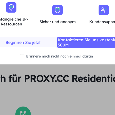
Unbegrenzte Sitzungen und Bandbreite
Durchschn.
fangreiche IP-
Sicher und anonym
Kundensuppo
Ressourcen
Jetzt kaufen
Kontaktieren Sie uns kostenl
Beginnen Sie jetzt
500M
Erinnere mich nicht noch einmal daran
ch für PROXY.CC Residenti