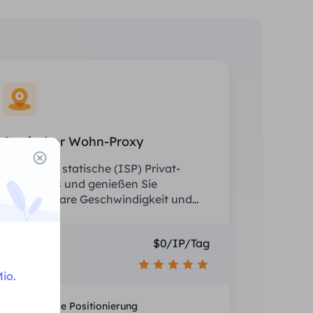
Statischer Wohn-Proxy
Rüsten Sie statische (ISP) Privat-
Proxys aus und genießen Sie
unschlagbare Geschwindigkeit und
Stabilität.
Preis
$0/IP/Tag
Empfehlen
io.
Nationale Positionierung