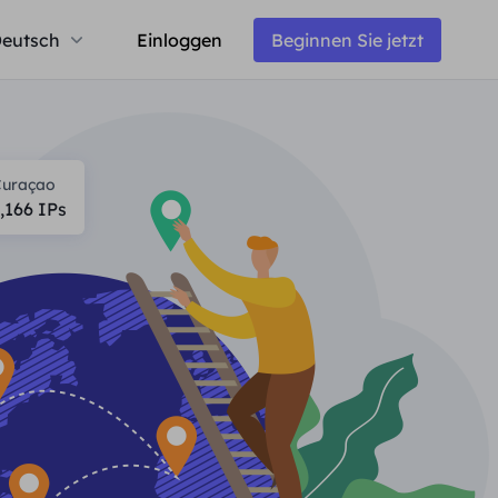
eutsch
Einloggen
Beginnen Sie jetzt
Curaçao
,166
IPs