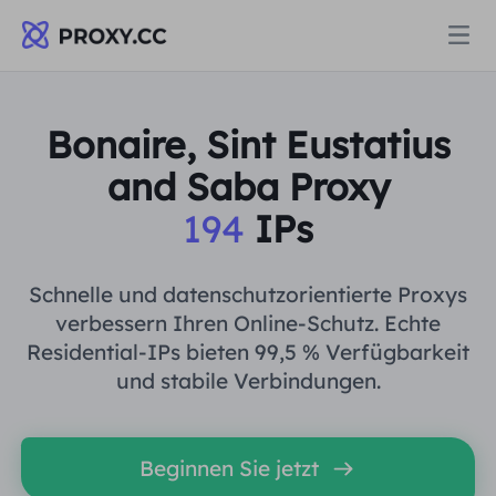
Proxys
Bonaire, Sint Eustatius
and Saba Proxy
WOHNPROXY
Preise
194
IPs
Wohn-Proxy
WOHNPROXY
Data for AI
Schnelle und datenschutzorientierte Proxys
Statischer Wohn-Proxy
verbessern Ihren Online-Schutz. Echte
Wohn-Proxy
$0.8
/GB
Residential-IPs bieten 99,5 % Verfügbarkeit
Lösungen
und stabile Verbindungen.
Unbegrenzter Wohn-Proxy
Statischer Wohn-Proxy
$0.28
/IP/Tag
NACH ANWENDUNGSFALL
Ressourcen
Beginnen Sie jetzt
Ich habe kein heating
Unbegrenzter Wohn-Proxy
$69.62
/Tag
Marktforschung