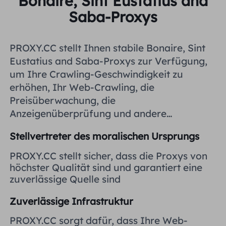
Bonaire, Sint Eustatius and
Vereinigtes Königreich
Saba-Proxys
Русский
Brasilien
PROXY.CC stellt Ihnen stabile Bonaire, Sint
हिंदी
Eustatius and Saba-Proxys zur Verfügung,
Russland
um Ihre Crawling-Geschwindigkeit zu
Português
erhöhen, Ihr Web-Crawling, die
Preisüberwachung, die
Weitere Integrationen
Anzeigenüberprüfung und andere
Aktivitäten zu erleichtern.
Stellvertreter des moralischen Ursprungs
PROXY.CC stellt sicher, dass die Proxys von
höchster Qualität sind und garantiert eine
zuverlässige Quelle sind
Zuverlässige Infrastruktur
PROXY.CC sorgt dafür, dass Ihre Web-