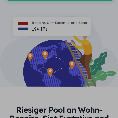
PARTNER
Berater für langfristige imap
Lernen
Ich habe kein heating
$0.2
Die IP liebt mich
Markenschutz
Partnerprogramm
Bonaire, Sint Eustatius and Saba
HELFEN
194
IPs
Berater für langfristige imap
$1.4
/GB
Deutsch
SEO-Überwachung
Partner
FAQ
中文
KOSTENLOSE WERKZEUGE
Genießen
77 % Rabatt
und handeln Sie jetzt!
Anzeigenüberprüfung
Blog
Wohnimmobilien $0/GB
Unbegrenzt $0/Tag
Proxy-Checker
English
Web Scraping und Crawling
Benutzerhandbuch
Việt Nam
Kostenlose Proxy-Liste
Alle anzeigen
INTEGRATIONEN
Einloggen
Melden Sie sich an
Deutsch
STANDORTE
Weitere Integrationen
Riesiger Pool an Wohn-
Vereinigte Staaten
Indonesia