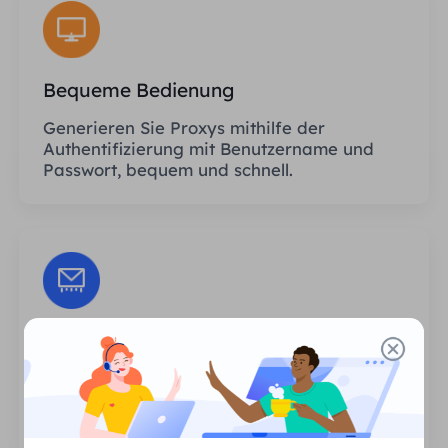
Bequeme Bedienung
Generieren Sie Proxys mithilfe der
Authentifizierung mit Benutzername und
Passwort, bequem und schnell.
Unbegrenzte Sitzungen
Es gibt keine Begrenzung hinsichtlich der
Anzahl der Nutzungen oder der
Aufrufhäufigkeit der Proxys.