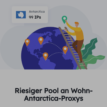
PARTNER
Berater für langfristige imap
Lernen
Ich habe kein heating
Antarctica
$0.2
Die IP liebt mich
Markenschutz
99
IPs
Partnerprogramm
HELFEN
Berater für langfristige imap
$1.4
/GB
Deutsch
SEO-Überwachung
Partner
FAQ
中文
KOSTENLOSE WERKZEUGE
Genießen
77 % Rabatt
und handeln Sie jetzt!
Anzeigenüberprüfung
Blog
Wohnimmobilien $0/GB
Unbegrenzt $0/Tag
Proxy-Checker
English
Web Scraping und Crawling
Benutzerhandbuch
Việt Nam
Kostenlose Proxy-Liste
Alle anzeigen
INTEGRATIONEN
Einloggen
Melden Sie sich an
Deutsch
STANDORTE
Riesiger Pool an Wohn-
Weitere Integrationen
Antarctica-Proxys
Vereinigte Staaten
Indonesia