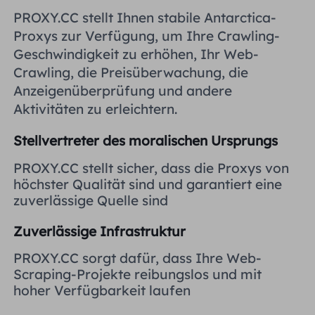
Vereinigtes Königreich
PROXY.CC stellt Ihnen stabile Antarctica-
Русский
Proxys zur Verfügung, um Ihre Crawling-
Geschwindigkeit zu erhöhen, Ihr Web-
Brasilien
हिंदी
Crawling, die Preisüberwachung, die
Anzeigenüberprüfung und andere
Russland
Aktivitäten zu erleichtern.
Português
Stellvertreter des moralischen Ursprungs
Weitere Integrationen
PROXY.CC stellt sicher, dass die Proxys von
höchster Qualität sind und garantiert eine
zuverlässige Quelle sind
Zuverlässige Infrastruktur
PROXY.CC sorgt dafür, dass Ihre Web-
Scraping-Projekte reibungslos und mit
hoher Verfügbarkeit laufen