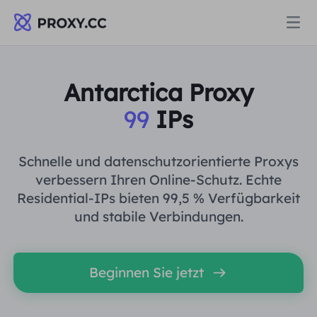
Proxys
Antarctica Proxy
99
IPs
WOHNPROXY
Preise
Wohn-Proxy
Schnelle und datenschutzorientierte Proxys
WOHNPROXY
verbessern Ihren Online-Schutz. Echte
Data for AI
Residential-IPs bieten 99,5 % Verfügbarkeit
Statischer Wohn-Proxy
Wohn-Proxy
$0.8
/GB
und stabile Verbindungen.
Lösungen
Unbegrenzter Wohn-Proxy
Statischer Wohn-Proxy
$0.28
/IP/Tag
Beginnen Sie jetzt
NACH ANWENDUNGSFALL
Ressourcen
Ich habe kein heating
Unbegrenzter Wohn-Proxy
$69.62
/Tag
Marktforschung