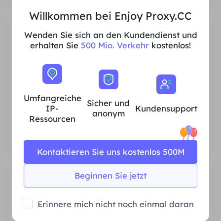
Willkommen bei Enjoy Proxy.CC
Wenden Sie sich an den Kundendienst und
erhalten Sie
500 Mio. Verkehr
kostenlos!
Umfangreiche IP-Ressourcen für
Privathaushalte
Umfangreiche
Sicher und
Wir stellen sicher, dass unsere IP-Proxy-
IP-
Kundensupport
anonym
Ressourcen stabil und zuverlässig sind, und
Ressourcen
wir sind ständig bestrebt, den aktuellen
Proxy-Pool zu erweitern, um den
Bedürfnissen jedes Kunden gerecht zu
Kontaktieren Sie uns kostenlos 500M
werden.
Beginnen Sie jetzt
Erinnere mich nicht noch einmal daran
Stabil und effizient