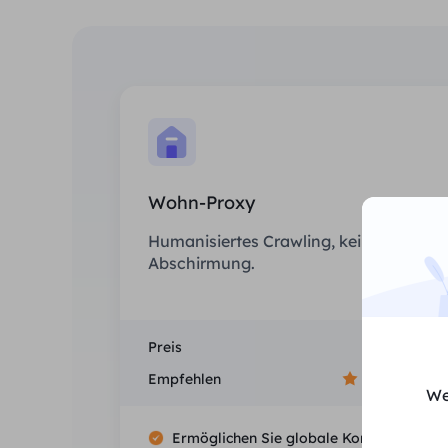
Wohn-Proxy
Humanisiertes Crawling, keine IP-
Abschirmung.
Preis
$0/GB
Empfehlen
We
Ermöglichen Sie globale Konnektivität