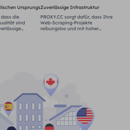
alischen Ursprungs
Zuverlässige Infrastruktur
 dass die
PROXY.CC sorgt dafür, dass Ihre
alität sind
Web-Scraping-Projekte
verlässige
reibungslos und mit hoher
Verfügbarkeit laufen