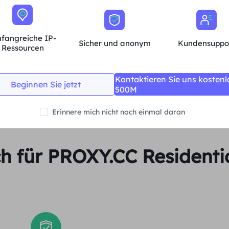
Unbegrenzte Sitzungen und Bandbreite
Durchschn.
fangreiche IP-
Sicher und anonym
Kundensuppo
Ressourcen
Jetzt kaufen
Kontaktieren Sie uns kostenl
Beginnen Sie jetzt
500M
Erinnere mich nicht noch einmal daran
ch für PROXY.CC Residenti