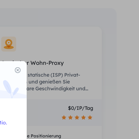
Statischer Wohn-Proxy
Rüsten Sie statische (ISP) Privat-
Proxys aus und genießen Sie
unschlagbare Geschwindigkeit und
Stabilität.
Preis
$0/IP/Tag
Empfehlen
io.
Nationale Positionierung