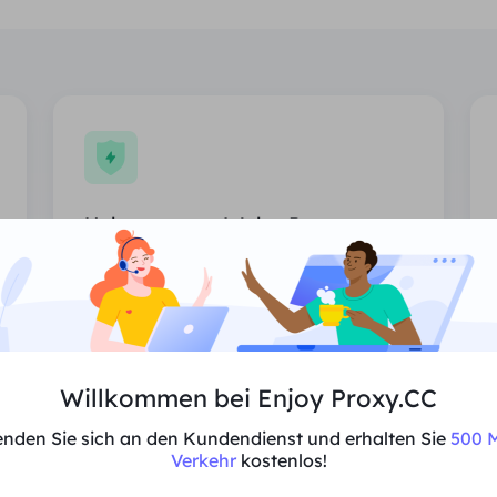
Unbegrenzter Wohn-Proxy
Unbegrenzte Nutzung von Wohn-
Proxies, zufällig zugewiesene Länder.
Preis
$0/Tag
Willkommen bei Enjoy Proxy.CC
Empfehlen
nden Sie sich an den Kundendienst und erhalten Sie
500 M
Verkehr
kostenlos!
Unterstützt Multi-Parallelität