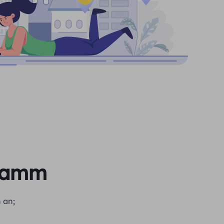
gramm
 an;