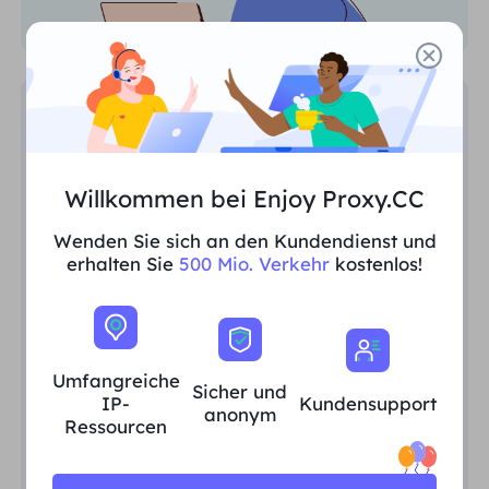
SEO-Überwachung
Sammeln Sie mühelos wertvolle SEO-
Willkommen bei Enjoy Proxy.CC
Daten, führen Sie
Wettbewerbsanalysen durch,
Wenden Sie sich an den Kundendienst und
überwachen Sie SERPs und gewinnen
erhalten Sie
500 Mio. Verkehr
kostenlos!
Sie regionsspezifische Erkenntnisse.
Umfangreiche
Sicher und
IP-
Kundensupport
anonym
Ressourcen