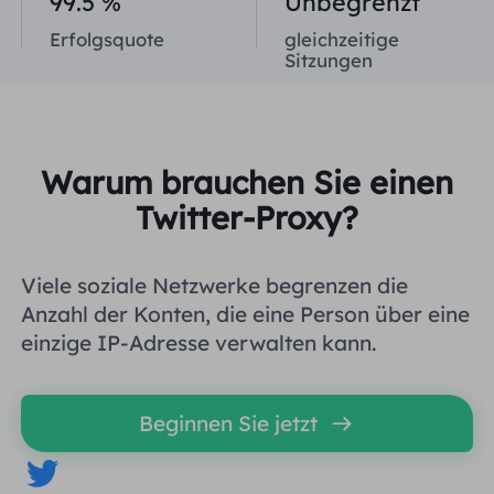
99.5 %
Unbegrenzt
Vereinigtes Königreich
Erfolgsquote
gleichzeitige
Русский
Sitzungen
Brasilien
हिंदी
Russland
Português
Warum brauchen Sie einen
Twitter-Proxy?
Weitere Integrationen
Viele soziale Netzwerke begrenzen die
Anzahl der Konten, die eine Person über eine
einzige IP-Adresse verwalten kann.
Beginnen Sie jetzt