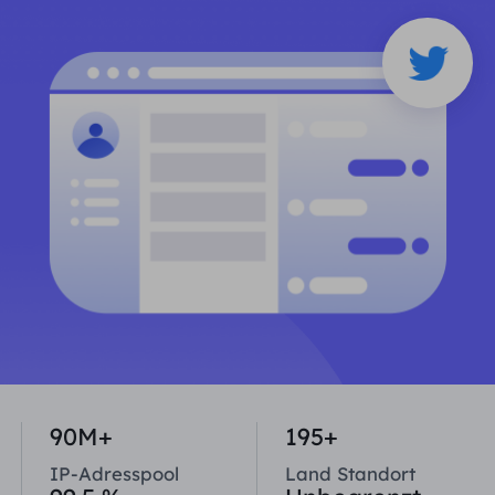
PARTNER
Berater für langfristige imap
Lernen
Ich habe kein heating
$0.2
Die IP liebt mich
Markenschutz
Partnerprogramm
HELFEN
Berater für langfristige imap
$1.4
/GB
Deutsch
SEO-Überwachung
Partner
FAQ
中文
KOSTENLOSE WERKZEUGE
Genießen
77 % Rabatt
und handeln Sie jetzt!
Anzeigenüberprüfung
Blog
Wohnimmobilien $0/GB
Unbegrenzt $0/Tag
Proxy-Checker
English
Web Scraping und Crawling
Benutzerhandbuch
Việt Nam
Kostenlose Proxy-Liste
Alle anzeigen
INTEGRATIONEN
Einloggen
Melden Sie sich an
Deutsch
STANDORTE
Weitere Integrationen
90M+
195+
Vereinigte Staaten
Indonesia
IP-Adresspool
Land Standort