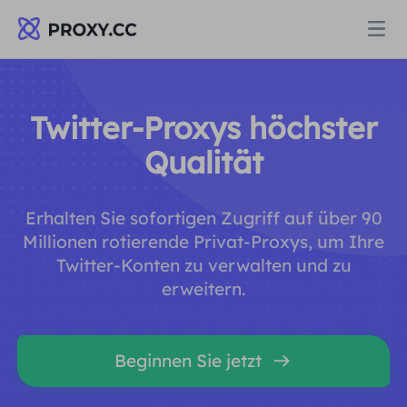
Proxys
Twitter-Proxys höchster
WOHNPROXY
Qualität
Preise
Wohn-Proxy
Erhalten Sie sofortigen Zugriff auf über 90
WOHNPROXY
Data for AI
Millionen rotierende Privat-Proxys, um Ihre
Statischer Wohn-Proxy
Twitter-Konten zu verwalten und zu
Wohn-Proxy
$0.8
/GB
erweitern.
Lösungen
Unbegrenzter Wohn-Proxy
Statischer Wohn-Proxy
$0.28
/IP/Tag
NACH ANWENDUNGSFALL
Beginnen Sie jetzt
Ressourcen
Ich habe kein heating
Unbegrenzter Wohn-Proxy
$69.62
/Tag
Marktforschung