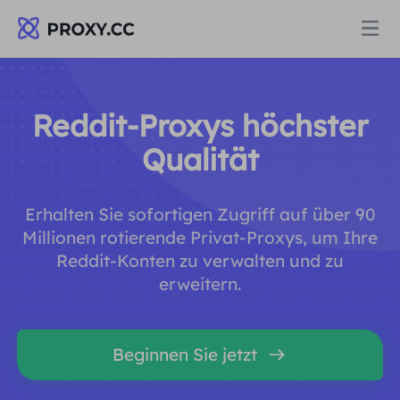
Proxys
Reddit-Proxys höchster
WOHNPROXY
Qualität
Preise
Wohn-Proxy
Erhalten Sie sofortigen Zugriff auf über 90
WOHNPROXY
Data for AI
Millionen rotierende Privat-Proxys, um Ihre
Statischer Wohn-Proxy
Reddit-Konten zu verwalten und zu
Wohn-Proxy
$0.8
/GB
erweitern.
Lösungen
Unbegrenzter Wohn-Proxy
Statischer Wohn-Proxy
$0.28
/IP/Tag
NACH ANWENDUNGSFALL
Beginnen Sie jetzt
Ressourcen
Ich habe kein heating
Unbegrenzter Wohn-Proxy
$69.62
/Tag
Marktforschung