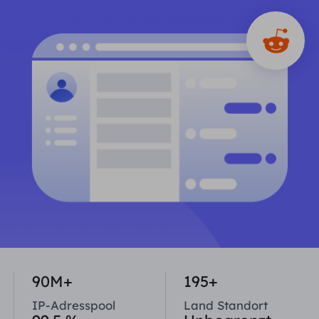
PARTNER
Berater für langfristige imap
Lernen
Ich habe kein heating
$0.2
Die IP liebt mich
Markenschutz
Partnerprogramm
HELFEN
Berater für langfristige imap
$1.4
/GB
Deutsch
SEO-Überwachung
Partner
FAQ
中文
KOSTENLOSE WERKZEUGE
Genießen
77 % Rabatt
und handeln Sie jetzt!
Anzeigenüberprüfung
Blog
Wohnimmobilien $0/GB
Unbegrenzt $0/Tag
Proxy-Checker
English
Web Scraping und Crawling
Benutzerhandbuch
Việt Nam
Kostenlose Proxy-Liste
Alle anzeigen
INTEGRATIONEN
Einloggen
Melden Sie sich an
Deutsch
STANDORTE
Weitere Integrationen
90M+
195+
Vereinigte Staaten
Indonesia
IP-Adresspool
Land Standort