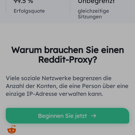
99.5 %
Unbegrenzt
Vereinigtes Königreich
Erfolgsquote
gleichzeitige
Русский
Sitzungen
Brasilien
हिंदी
Russland
Português
Warum brauchen Sie einen
Reddit-Proxy?
Weitere Integrationen
Viele soziale Netzwerke begrenzen die
Anzahl der Konten, die eine Person über eine
einzige IP-Adresse verwalten kann.
Beginnen Sie jetzt