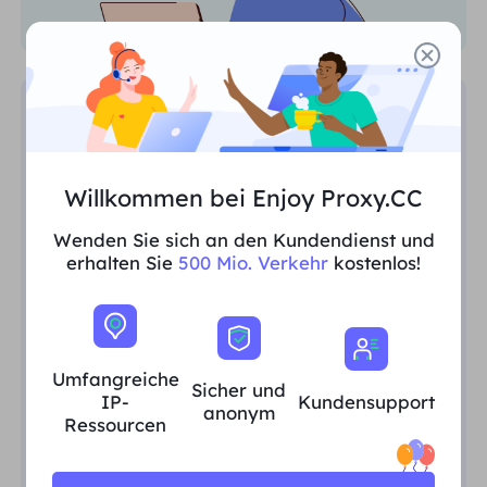
SEO-Überwachung
Sammeln Sie mühelos wertvolle SEO-
Willkommen bei Enjoy Proxy.CC
Daten, führen Sie
Wettbewerbsanalysen durch,
Wenden Sie sich an den Kundendienst und
überwachen Sie SERPs und gewinnen
erhalten Sie
500 Mio. Verkehr
kostenlos!
Sie regionsspezifische Erkenntnisse.
Umfangreiche
Sicher und
IP-
Kundensupport
anonym
Ressourcen