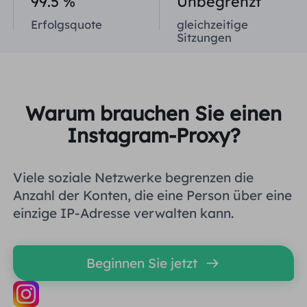
99.5 %
Unbegrenzt
Vereinigtes Königreich
Erfolgsquote
gleichzeitige
Русский
Sitzungen
Brasilien
हिंदी
Russland
Português
Warum brauchen Sie einen
Instagram-Proxy?
Weitere Integrationen
Viele soziale Netzwerke begrenzen die
Anzahl der Konten, die eine Person über eine
einzige IP-Adresse verwalten kann.
Beginnen Sie jetzt