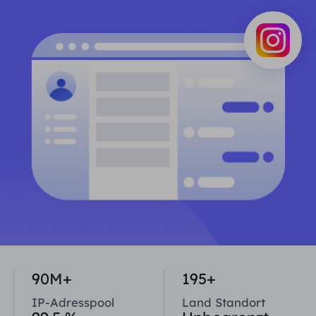
PARTNER
Berater für langfristige imap
Lernen
Ich habe kein heating
$0.2
Die IP liebt mich
Markenschutz
Partnerprogramm
HELFEN
Berater für langfristige imap
$1.4
/GB
Deutsch
SEO-Überwachung
Partner
FAQ
中文
KOSTENLOSE WERKZEUGE
Genießen
77 % Rabatt
und handeln Sie jetzt!
Anzeigenüberprüfung
Blog
Wohnimmobilien $0/GB
Unbegrenzt $0/Tag
Proxy-Checker
English
Web Scraping und Crawling
Benutzerhandbuch
Việt Nam
Kostenlose Proxy-Liste
Alle anzeigen
INTEGRATIONEN
Einloggen
Melden Sie sich an
Deutsch
STANDORTE
Weitere Integrationen
90M+
195+
Vereinigte Staaten
Indonesia
IP-Adresspool
Land Standort