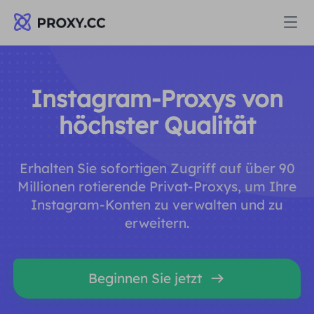
Proxys
Instagram-Proxys von
WOHNPROXY
höchster Qualität
Preise
Wohn-Proxy
Erhalten Sie sofortigen Zugriff auf über 90
WOHNPROXY
Data for AI
Millionen rotierende Privat-Proxys, um Ihre
Statischer Wohn-Proxy
Instagram-Konten zu verwalten und zu
Wohn-Proxy
$0.8
/GB
erweitern.
Lösungen
Unbegrenzter Wohn-Proxy
Statischer Wohn-Proxy
$0.28
/IP/Tag
NACH ANWENDUNGSFALL
Beginnen Sie jetzt
Ressourcen
Ich habe kein heating
Unbegrenzter Wohn-Proxy
$69.62
/Tag
Marktforschung