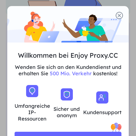
SEO-Überwachung
Sammeln Sie mühelos wertvolle SEO-
Willkommen bei Enjoy Proxy.CC
Daten, führen Sie
Wettbewerbsanalysen durch,
Wenden Sie sich an den Kundendienst und
überwachen Sie SERPs und gewinnen
erhalten Sie
500 Mio. Verkehr
kostenlos!
Sie regionsspezifische Erkenntnisse.
Umfangreiche
Sicher und
IP-
Kundensupport
anonym
Ressourcen