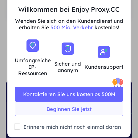
Vereinigte
Kanada
Willkommen bei Enjoy Proxy.CC
Staaten
Wenden Sie sich an den Kundendienst und
erhalten Sie
500 Mio. Verkehr
kostenlos!
UNTERSTÜTZTE TOP-SPRACHEN
Leicht integrierbar und
Umfangreiche
anpassbar
Sicher und
IP-
Kundensupport
anonym
Ressourcen
shell
python
Node.js
PHP
GO
Kontaktieren Sie uns kostenlos 500M
Beginnen Sie jetzt
curl
-x
USER
:PASS@gw.proxy.cc:4512 htt
Erinnere mich nicht noch einmal daran