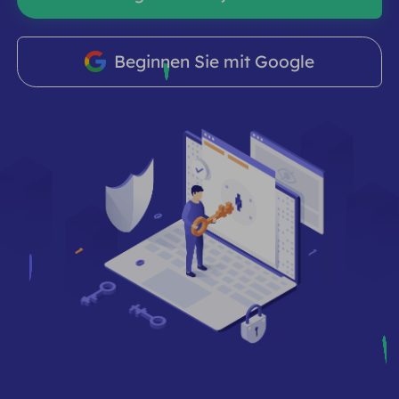
PARTNER
Berater für langfristige imap
Lernen
Ich habe kein heating
$0.2
Die IP liebt mich
Markenschutz
Beginnen Sie mit Google
Partnerprogramm
HELFEN
Berater für langfristige imap
$1.4
/GB
Deutsch
SEO-Überwachung
Partner
FAQ
中文
KOSTENLOSE WERKZEUGE
Genießen
77 % Rabatt
und handeln Sie jetzt!
Anzeigenüberprüfung
Blog
Wohnimmobilien $0/GB
Unbegrenzt $0/Tag
Proxy-Checker
English
Web Scraping und Crawling
Benutzerhandbuch
Việt Nam
Kostenlose Proxy-Liste
Alle anzeigen
INTEGRATIONEN
Einloggen
Melden Sie sich an
Deutsch
STANDORTE
Weitere Integrationen
Vereinigte Staaten
Indonesia