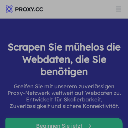
Proxys
Scrapen Sie mühelos die
WOHNPROXY
Preise
Webdaten, die Sie
Wohn-Proxy
benötigen
WOHNPROXY
Data for AI
Statischer Wohn-Proxy
Wohn-Proxy
$0.8
/GB
Greifen Sie mit unserem zuverlässigen
Proxy-Netzwerk weltweit auf Webdaten zu.
Lösungen
Entwickelt für Skalierbarkeit,
Unbegrenzter Wohn-Proxy
Statischer Wohn-Proxy
$0.28
/IP/Tag
Zuverlässigkeit und sichere Konnektivität.
NACH ANWENDUNGSFALL
Ressourcen
Ich habe kein heating
Unbegrenzter Wohn-Proxy
$69.62
/Tag
Beginnen Sie jetzt
Marktforschung