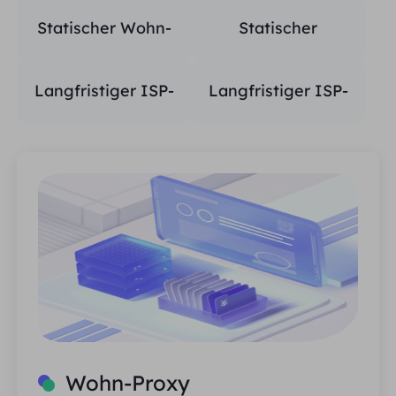
Wohnraum
Statischer Wohn-
Statischer
Proxy
Rechenzentrumsagent
Langfristiger ISP-
Langfristiger ISP-
Proxy
Proxy
Wohn-Proxy