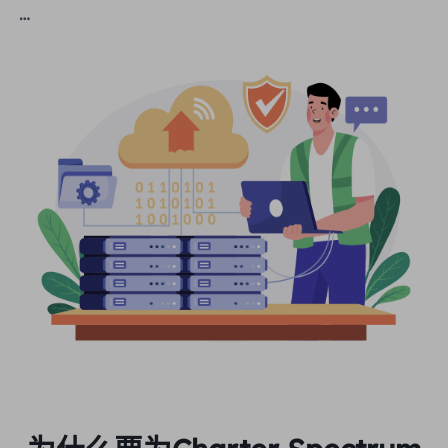
英国
政策最严格的国家封锁了对社交媒体平台、新闻
Русский
网站等的访问。封锁特定端口也是一种相当流行
购买后如何提取 IP
巴西
的做法，严重限制了用户访问和使用互联网的方
हिंदी
式。
俄罗斯
Português
如何使用 VMLogin 浏览器设置
代理？
更多的集成
更多的集成