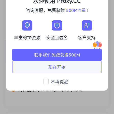
欢迎使用 Proxy.CC
咨询客服，免费获赠
500M流量
!
不限流量住宅代理
不限制流量的真实住宅IP，高效节省流量计费成
本，适用于大流量数据传输任务。
丰富的IP资源
安全且匿名
客户支持
价格
$0/天
联系我们免费获得500M
推荐
现在开始
支持Multi-Concurrency
无限的会话和带宽
不再提醒
高性能平均99.5%的正常运行时间