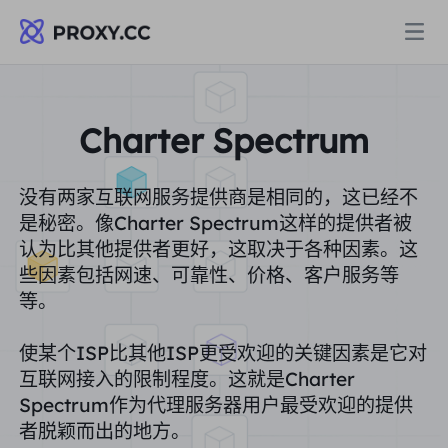
代理
Charter Spectrum
住宅代理
定价
没有两家互联网服务提供商是相同的，这已经不
住宅代理
是秘密。像Charter Spectrum这样的提供者被
住宅代理
认为比其他提供者更好，这取决于各种因素。这
Data for AI
些因素包括网速、可靠性、价格、客户服务等
静态住宅代理
住宅代理
$0.8
/GB
等。
解决方案
使某个ISP比其他ISP更受欢迎的关键因素是它对
不限流量住宅代理
静态住宅代理
$0.28
/IP/天
互联网接入的限制程度。这就是Charter
按场景划分
Spectrum作为代理服务器用户最受欢迎的提供
资源
静态数据中心代理
者脱颖而出的地方。
不限流量住宅代理
$69.62
/天
市场研究