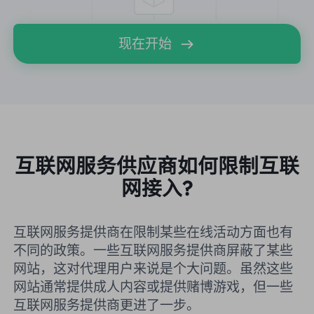
合作伙伴
长效ISP代理
学习
静态数据中心代理
$0.2
/IP/天
现在开始
品牌保护
推广计划
帮助
长效ISP代理
$1.4
/GB
中文
搜索引擎优化
合作伙伴
常见问题解答
中文
免费工具
享受
77%
现在就行动!
广告验证
博客
互联网服务供应商如何限制互联
住宅0美元/GB
无限的0美元/天
代理检查程序
English
网接入?
网页抓取
用户指南
Việt Nam
免费代理名单
互联网服务提供商在限制某些在线活动方面也有
查看所有
集成
登录
注册
不同的政策。一些互联网服务提供商屏蔽了某些
Deutsch
位置
网站，这对代理用户来说是个大问题。虽然这些
我应该选择哪种代理类型：动态
网站通常提供成人内容或提供赌博游戏，但一些
美国
住宅代理、不限流量套餐、静态
Indonesia
互联网服务提供商更进了一步。
住宅代理？