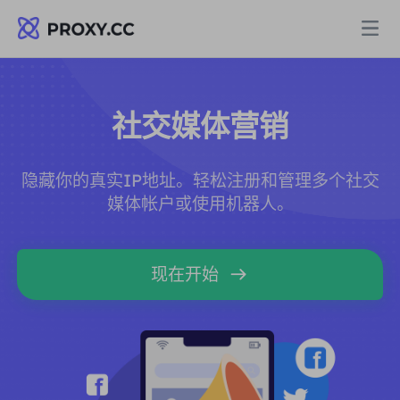
代理
社交媒体营销
住宅代理
定价
隐藏你的真实IP地址。轻松注册和管理多个社交
住宅代理
媒体帐户或使用机器人。
住宅代理
Data for AI
静态住宅代理
住宅代理
$0.8
/GB
现在开始
解决方案
不限流量住宅代理
静态住宅代理
$0.28
/IP/天
按场景划分
资源
静态数据中心代理
不限流量住宅代理
$69.62
/天
市场研究