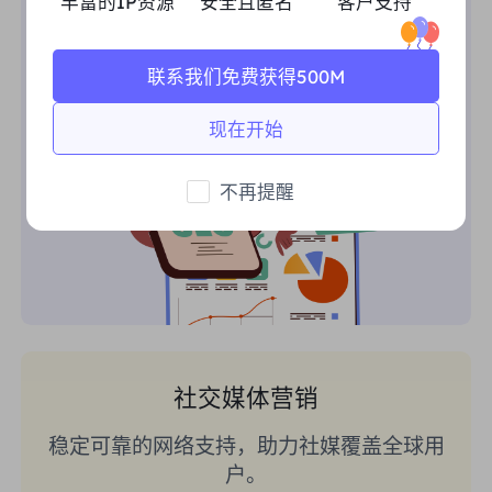
丰富的IP资源
安全且匿名
客户支持
轻松收集有价值的 SEO 数据，开展竞品研
究，监测搜索结果，获取地区市场洞察。
联系我们免费获得500M
现在开始
不再提醒
社交媒体营销
稳定可靠的网络支持，助力社媒覆盖全球用
户。