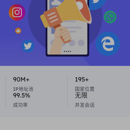
合作伙伴
长效ISP代理
学习
静态数据中心代理
$0.2
/IP/天
品牌保护
推广计划
帮助
长效ISP代理
$1.4
/GB
中文
搜索引擎优化
合作伙伴
常见问题解答
中文
免费工具
享受
77%
现在就行动!
广告验证
博客
住宅0美元/GB
无限的0美元/天
代理检查程序
English
90M+
195+
网页抓取
用户指南
Việt Nam
IP地址池
国家位置
免费代理名单
99.5%
无限
查看所有
集成
登录
注册
成功率
并发会话
Deutsch
位置
我应该选择哪种代理类型：动态
美国
住宅代理、不限流量套餐、静态
Indonesia
住宅代理？